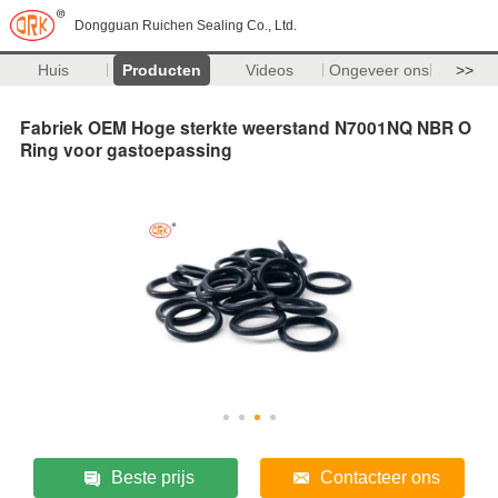
Dongguan Ruichen Sealing Co., Ltd.
Huis
Producten
Videos
Ongeveer ons
>>
Fabriek OEM Hoge sterkte weerstand N7001NQ NBR O
Ring voor gastoepassing
Beste prijs
Contacteer ons