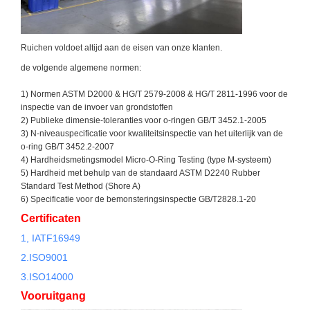
Ruichen voldoet altijd aan de eisen van onze klanten.
de volgende algemene normen:
1) Normen ASTM D2000 & HG/T 2579-2008 & HG/T 2811-1996 voor de
inspectie van de invoer van grondstoffen
2) Publieke dimensie-toleranties voor o-ringen GB/T 3452.1-2005
3) N-niveauspecificatie voor kwaliteitsinspectie van het uiterlijk van de
o-ring GB/T 3452.2-2007
4) Hardheidsmetingsmodel Micro-O-Ring Testing (type M-systeem)
5) Hardheid met behulp van de standaard ASTM D2240 Rubber
Standard Test Method (Shore A)
6) Specificatie voor de bemonsteringsinspectie GB/T2828.1-20
Certificaten
1, IATF16949
2.
ISO9001
3.ISO14000
Vooruitgang