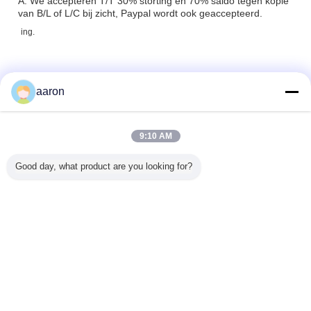
A: We accepteren T/T 30% storting en 70% saldo tegen kopie
van B/L of L/C bij zicht, Paypal wordt ook geaccepteerd.
ing.
Ratings& Review
aaron
Overall Rating
9:10 AM
Good day, what product are you looking for?
5.0
Based on 50 reviews for this supplier
Write A Review
Rating Snapshot