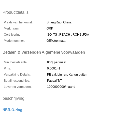
Productdetails
Plaats van herkomst:
ShangRao, China
Merknaam:
ORK
Certificering:
ISO ,TS , REACH , ROHS ,FDA
Modelnummer:
OEM/op maat
Betalen & Verzenden Algemene voorwaarden
Min. bestelaantal:
80 $ per maat
Prijs:
0.0001~1
Verpakking Details:
PE zak binnen, Karton buiten
Betalingscondities:
Paypal T/T,
Levering vermogen:
1000000000/maand
beschrijving
NBR-O-ring