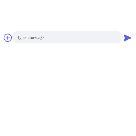
The following is the distribution of all ratings
5 stars
0%
4 stars
0%
3 stars
0%
2 stars
0%
Chat
Vraag een offerte
1 stars
0%
aan
All Reviews
Photo
Green FVMQ Fluorosilicone Heat Resistant O Ring Manufacturer For Refining Oil Equipment
G
Video Call
Helpful (278)
Audio Call
Performed flawlessly against biodiesel exposure.
Their material knowledge helped us select the
right compound.