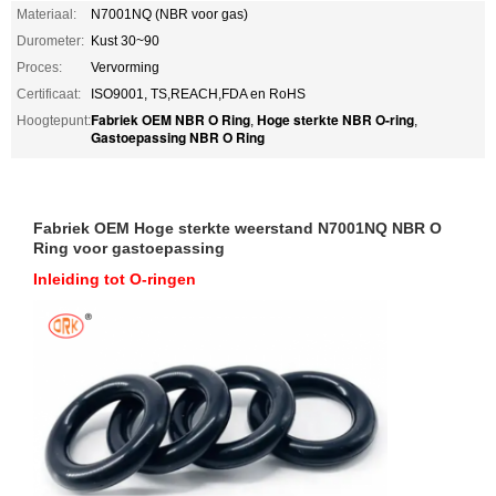
Materiaal:
N7001NQ (NBR voor gas)
Durometer:
Kust 30~90
Proces:
Vervorming
Certificaat:
ISO9001, TS,REACH,FDA en RoHS
Fabriek OEM NBR O Ring
Hoge sterkte NBR O-ring
Hoogtepunt:
,
,
Gastoepassing NBR O Ring
Fabriek OEM Hoge sterkte weerstand N7001NQ NBR O
Ring voor gastoepassing
Inleiding tot O-ringen