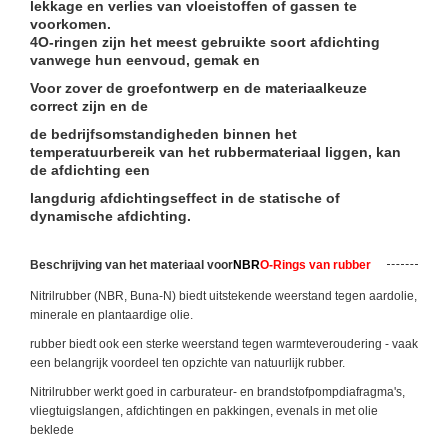
lekkage en verlies van vloeistoffen of gassen te
voorkomen.
4O-ringen zijn het meest gebruikte soort afdichting
vanwege hun eenvoud, gemak en
Voor zover de groefontwerp en de materiaalkeuze
correct zijn en de
de bedrijfsomstandigheden binnen het
temperatuurbereik van het rubbermateriaal liggen, kan
de afdichting een
langdurig afdichtingseffect in de statische of
dynamische afdichting.
Beschrijving van het materiaal voor
NBR
O-Rings van rubber
Nitrilrubber (NBR, Buna-N) biedt uitstekende weerstand tegen aardolie,
minerale en plantaardige olie.
rubber biedt ook een sterke weerstand tegen warmteveroudering - vaak
een belangrijk voordeel ten opzichte van natuurlijk rubber.
Nitrilrubber werkt goed in carburateur- en brandstofpompdiafragma's,
vliegtuigslangen, afdichtingen en pakkingen, evenals in met olie
beklede