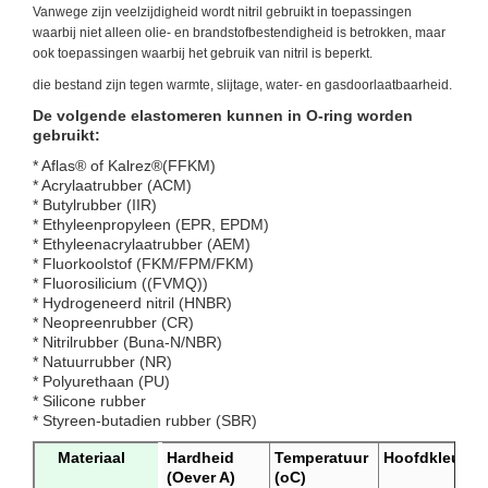
Vanwege zijn veelzijdigheid wordt nitril gebruikt in toepassingen
waarbij niet alleen olie- en brandstofbestendigheid is betrokken, maar
ook toepassingen waarbij het gebruik van nitril is beperkt.
die bestand zijn tegen warmte, slijtage, water- en gasdoorlaatbaarheid.
De volgende elastomeren kunnen in O-ring worden
gebruikt:
* Aflas® of Kalrez®(FFKM)
* Acrylaatrubber (ACM)
* Butylrubber (IIR)
* Ethyleenpropyleen (EPR, EPDM)
* Ethyleenacrylaatrubber (AEM)
* Fluorkoolstof (FKM/FPM/FKM)
* Fluorosilicium ((FVMQ))
* Hydrogeneerd nitril (HNBR)
* Neopreenrubber (CR)
* Nitrilrubber (Buna-N/NBR)
* Natuurrubber (NR)
* Polyurethaan (PU)
* Silicone rubber
* Styreen-butadien rubber (SBR)
Materiaal
Hardheid
Temperatuur
Hoofdkleur
(Oever A)
(oC)