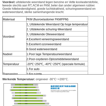
Voordeel:
uitstekende weerstand tegen benzine en Vette koolwaterstofolie,
tweede slechts aan RT, ACM en FKM, beter dan ander algemeen rubber.
Goede hittebestendigheid, goede luchtstrakheid, schuringsweerstand en
waterweerstand, sterke samenhangende kracht.
Materiaal
FKM (fluoroelastomer FKM/FPM)
1, Uitstekende Weerstand Op hoge temperatuur
2. Uitstekende schuring-Weerstand
3, Uitstekende Olieweerstand
Voordeel
4.Excellent verweringsweerstand
5.Excellent ozonweerstand
6.Good waterweerstand
Nadeel
1.Poor lage Temperatuurweerstand
2.Poor-oxyderen-Oplosmiddelweerstand
Temperatuur
-20℃~250℃, -40℃~250℃ (speciale formule)
1.For auto
Toepassing
2.For ruimte
3.For elektronische Producten
Werkende Temperatuur:
ongeveer -30°C~+200°C.