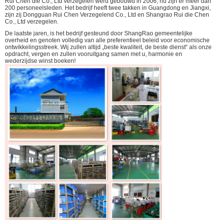
Rui Chen die Co., Ltd verzegelen werd gebouwd in 2006, nu zijn er meer dan
200 personeelsleden. Het bedrijf heeft twee takken in Guangdong en Jiangxi,
zijn zij Dongguan Rui Chen Verzegelend Co., Ltd en Shangrao Rui die Chen
Co., Ltd verzegelen.
De laatste jaren, is het bedrijf gesteund door ShangRao gemeentelijke
overheid en genoten volledig van alle preferentieel beleid voor economische
ontwikkelingsstreek. Wij zullen altijd „beste kwaliteit, de beste dienst“ als onze
opdracht, vergen en zullen vooruitgang samen met u, harmonie en
wederzijdse winst boeken!