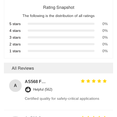
Rating Snapshot
The following is the distribution of all ratings
5 stars
0%
4 stars
0%
3 stars
0%
2 stars
0%
1 stars
0%
All Reviews
AS568 Fpm Ffkm Nbr Fkm Epdm Silicone Perfluoroelastomer Hnbr EN549 Rubber O ring 1mm Seals
A
Helpful (562)
Certified quality for safety-critical applications