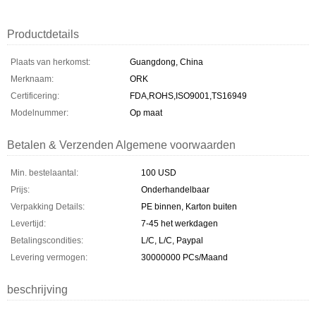
Productdetails
Plaats van herkomst:
Guangdong, China
Merknaam:
ORK
Certificering:
FDA,ROHS,ISO9001,TS16949
Modelnummer:
Op maat
Betalen & Verzenden Algemene voorwaarden
Min. bestelaantal:
100 USD
Prijs:
Onderhandelbaar
Verpakking Details:
PE binnen, Karton buiten
Levertijd:
7-45 het werkdagen
Betalingscondities:
L/C, L/C, Paypal
Levering vermogen:
30000000 PCs/Maand
beschrijving