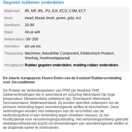
Gegoten rubberen onderdelen
Materiaal:
IIR, NR, IRL, PU, E/A, ECO, CSM, ECT
kleur:
zwart, blauw, bruin, groen, grijs, ect
Hardheid:
20-90
Maat:
Als je wilt
temperatuur:
-30~200
monsters:
als uw eis
Toepassing:
Machines, Industriële Component, Elektronisch Product,
Voertuig, Huishoudapparaat
Rubber gegoten onderdelen
molding rubber onderdelen
Hoogtepunt:
,
De zwarte Aangepaste Fluoro-Delen van de Koolstof Rubberverbinding
voor Airconditioner
De Rubber de Verbindingsdelen van FPM zijn flexibele FKM
rubberverbindingen die in weerstand en schuring-Weerstand Op hoge
temperatuur, Olieweerstand uitstekend zijn, Doorstaand Weerstand,
Ozonweerstand, Waterweerstand. Zij worden specifiek ontworpen om de
primaire verbinding tegen verontreinigende stoffen te beschermen. Deze
verbindingen worden niet ontworpen aan de verschillen van de
verbindingsdruk of aan verbinding tegen vloeibare niveaus; zij zijn
hoofdzakelijk voor verontreinigingsuitsluiting. Het verbindingsontwerp gebruikt
middelpuntvliedende kracht om binnendringen van verontreinigende stoffen in
de dragende kamer te verhinderen.