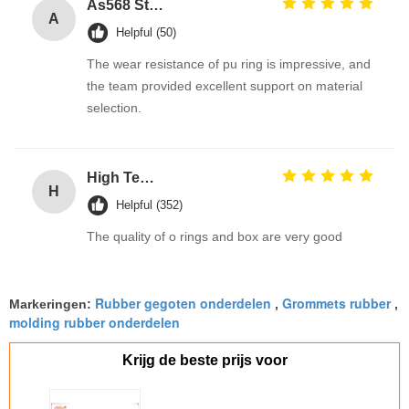
As568 Standard PU Polyurethane O Ring
A
Helpful (50)
The wear resistance of pu ring is impressive, and
the team provided excellent support on material
selection.
High Temp Silicone Metric Custom O Ring Seals Assortment Kit High Durable oring kits Manufacturer
H
Helpful (352)
The quality of o rings and box are very good
Rubber gegoten onderdelen
Grommets rubber
Markeringen:
,
,
molding rubber onderdelen
Krijg de beste prijs voor