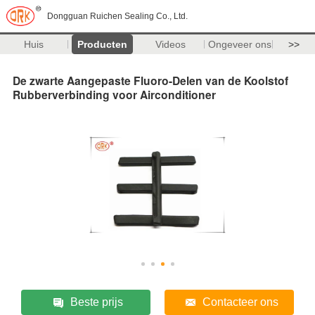
Dongguan Ruichen Sealing Co., Ltd.
Huis
Producten
Videos
Ongeveer ons
>>
De zwarte Aangepaste Fluoro-Delen van de Koolstof
Rubberverbinding voor Airconditioner
Beste prijs
Contacteer ons