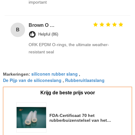
important
Brown O Ring epdm Durable Material For Automotive Efficiency And Performance
B
Helpful (86)
ORK EPDM O-rings, the ultimate weather-
resistant seal
siliconen rubber slang
Markeringen:
,
De Pijp van de siliconeslang
Rubberuitlaatslang
,
Krijg de beste prijs voor
FDA-Certificaat 70 het
rubberbuizenstelsel van het
Kusta MVQ silicone