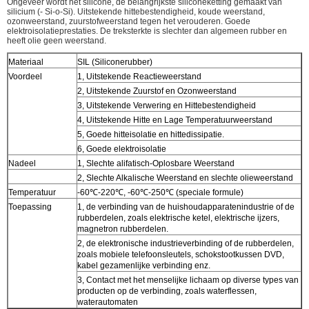
Ongeveer wordt het silicone, de belangrijkste siliconeketting gemaakt van
silicium (- Si-o-Si). Uitstekende hittebestendigheid, koude weerstand,
ozonweerstand, zuurstofweerstand tegen het verouderen. Goede
elektroisolatieprestaties. De treksterkte is slechter dan algemeen rubber en
heeft olie geen weerstand.
Materiaal
SIL (Siliconerubber)
Voordeel
1, Uitstekende Reactieweerstand
2, Uitstekende Zuurstof en Ozonweerstand
3, Uitstekende Verwering en Hittebestendigheid
4, Uitstekende Hitte en Lage Temperatuurweerstand
5, Goede hitteisolatie en hittedissipatie.
6, Goede elektroisolatie
Nadeel
1, Slechte alifatisch-Oplosbare Weerstand
2, Slechte Alkalische Weerstand en slechte olieweerstand
Temperatuur
-60℃-220℃, -60℃-250℃ (speciale formule)
Toepassing
1, de verbinding van de huishoudapparatenindustrie of de
rubberdelen, zoals elektrische ketel, elektrische ijzers,
magnetron rubberdelen.
2, de elektronische industrieverbinding of de rubberdelen,
zoals mobiele telefoonsleutels, schokstootkussen DVD,
kabel gezamenlijke verbinding enz.
3, Contact met het menselijke lichaam op diverse types van
producten op de verbinding, zoals waterflessen,
waterautomaten