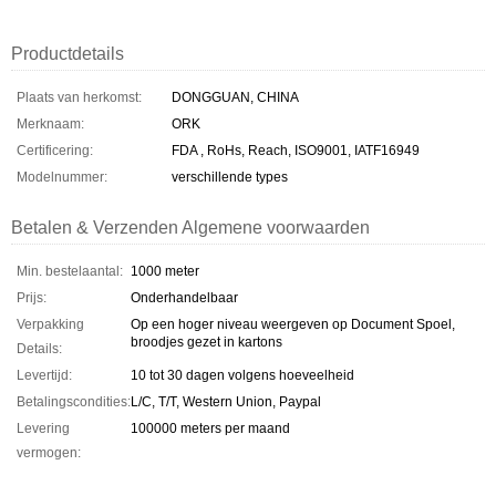
Productdetails
Plaats van herkomst:
DONGGUAN, CHINA
Merknaam:
ORK
Certificering:
FDA , RoHs, Reach, ISO9001, IATF16949
Modelnummer:
verschillende types
Betalen & Verzenden Algemene voorwaarden
Min. bestelaantal:
1000 meter
Prijs:
Onderhandelbaar
Verpakking
Op een hoger niveau weergeven op Document Spoel,
broodjes gezet in kartons
Details:
Levertijd:
10 tot 30 dagen volgens hoeveelheid
Betalingscondities:
L/C, T/T, Western Union, Paypal
Levering
100000 meters per maand
vermogen: