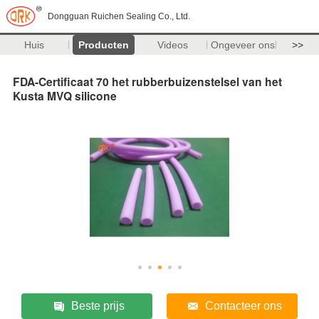
Dongguan Ruichen Sealing Co., Ltd.
Huis
Producten
Videos
Ongeveer ons
>>
FDA-Certificaat 70 het rubberbuizenstelsel van het
Kusta MVQ silicone
Beste prijs
Contacteer ons