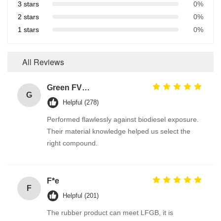
3 stars
0%
2 stars
0%
1 stars
0%
All Reviews
Green FVMQ Fluorosilicone Heat Resistant O Ring Manufacturer For Refining Oil Equipment
G
Helpful (278)
Performed flawlessly against biodiesel exposure.
Their material knowledge helped us select the
right compound.
F*e
F
Helpful (201)
The rubber product can meet LFGB, it is