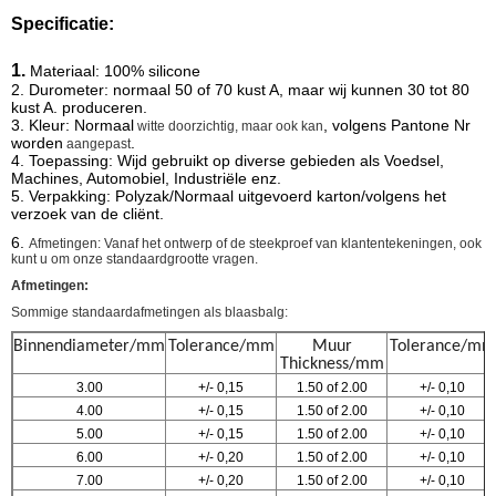
Specificatie:
1.
Materiaal: 100%
silicone
2. Durometer: normaal 50 of 70 kust A, maar wij kunnen 30 tot 80
kust A. produceren.
3. Kleur: Normaal
, volgens Pantone Nr
witte
doorzichtig, maar ook kan
worden
.
aangepast
4.
Toepassing: Wijd gebruikt op diverse gebieden als Voedsel,
Machines, Automobiel, Industriële enz.
5.
Verpakking:
Polyzak/Normaal uitgevoerd karton/volgens het
verzoek van de cliënt.
6.
Afmetingen: Vanaf het ontwerp of de steekproef van klantentekeningen, ook
kunt u om onze standaardgrootte vragen.
Afmetingen:
Sommige standaardafmetingen als blaasbalg:
Binnendiameter/mm
Tolerance/mm
Muur
Tolerance/mm
Thickness/mm
3.00
+/- 0,15
1.50 of 2.00
+/- 0,10
4.00
+/- 0,15
1.50 of 2.00
+/- 0,10
5.00
+/- 0,15
1.50 of 2.00
+/- 0,10
6.00
+/- 0,20
1.50 of 2.00
+/- 0,10
7.00
+/- 0,20
1.50 of 2.00
+/- 0,10