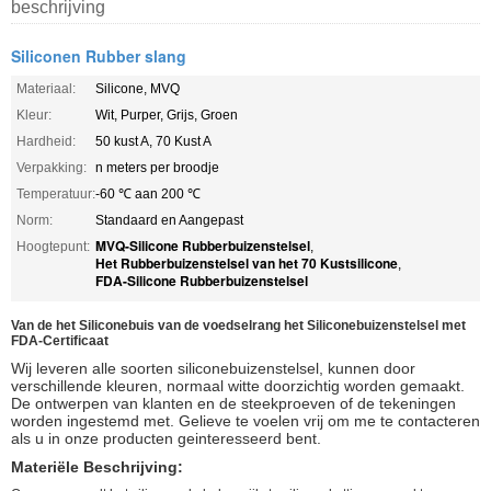
beschrijving
Siliconen Rubber slang
Materiaal:
Silicone, MVQ
Kleur:
Wit, Purper, Grijs, Groen
Hardheid:
50 kust A, 70 Kust A
Verpakking:
n meters per broodje
Temperatuur:
-60 ℃ aan 200 ℃
Norm:
Standaard en Aangepast
MVQ-Silicone Rubberbuizenstelsel
Hoogtepunt:
,
Het Rubberbuizenstelsel van het 70 Kustsilicone
,
FDA-Silicone Rubberbuizenstelsel
Van de het Siliconebuis van de voedselrang het Siliconebuizenstelsel met
FDA-Certificaat
Wij leveren alle soorten siliconebuizenstelsel, kunnen door
verschillende kleuren, normaal witte
doorzichtig worden
gemaakt
.
De ontwerpen van klanten en de steekproeven of de tekeningen
worden ingestemd met. Gelieve te voelen vrij om me te contacteren
als u in onze producten geinteresseerd bent.
Materiële Beschrijving: