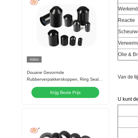
Werkend
Reactie
Scheurw
Verwerin
Olie & B
video
Douane Gevormde
Van de
l
Rubberverpakkerskoppen, Ring Seals
Silicone Rubber Stopper-Stop
Krijg Beste Prijs
U kunt d