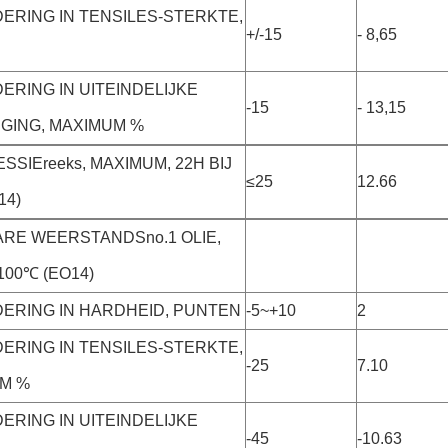
ERING IN TENSILES-STERKTE,
+/-15
- 8,65
ERING IN UITEINDELIJKE
-15
- 13,15
GING, MAXIMUM %
SIEreeks, MAXIMUM, 22H BIJ
≤25
12.66
14)
ARE WEERSTANDSno.1 OLIE,
 100℃ (EO14)
ERING IN HARDHEID, PUNTEN
-5~+10
2
ERING IN TENSILES-STERKTE,
-25
7.10
M %
ERING IN UITEINDELIJKE
-45
-10.63