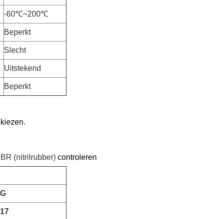
-60℃~200℃
Beperkt
Slecht
Uitstekend
Beperkt
 kiezen.
R (nitrilrubber)
controleren
NG
17