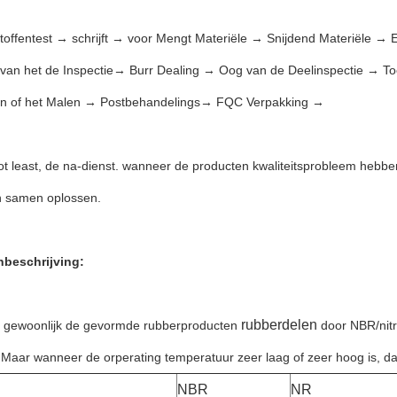
toffentest → schrijft → voor Mengt Materiële → Snijdend Materiële →
 van het de Inspectie→ Burr Dealing → Oog van de Deelinspectie → To
n of het Malen → Postbehandelings→ FQC Verpakking →
ot least, de na-dienst. wanneer de producten kwaliteitsprobleem hebben
 samen oplossen.
nbeschrijving:
rubberdelen
 gewoonlijk de gevormde rubberproducten
door NBR/nitr
 Maar wanneer de orperating temperatuur zeer laag of zeer hoog is, dan 
NBR
NR