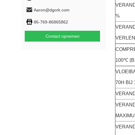
VERAND
Aaron@dgork.com
%
86-769-86865862
VERAND
Contact opnemen
VERLEN
COMPRES
100℃ (B
VLOEIB
70H BIJ
VERAND
VERAND
MAXIMU
VERAND