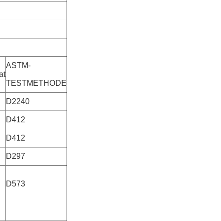
ASTM-
at
TESTMETHODE
D2240
D412
D412
D297
D573