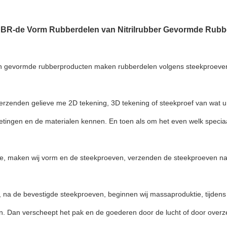
NBR-de Vorm Rubberdelen van Nitrilrubber Gevormde Rub
n gevormde rubberproducten maken rubberdelen volgens steekproeven
verzenden gelieve me 2D tekening, 3D tekening of steekproef van wat u
etingen en de materialen kennen. En toen als om het even welk speciaal
e, maken wij vorm en de steekproeven, verzenden de steekproeven naa
 na de bevestigde steekproeven, beginnen wij massaproduktie, tijdens p
n. Dan verscheept het pak en de goederen door de lucht of door overz