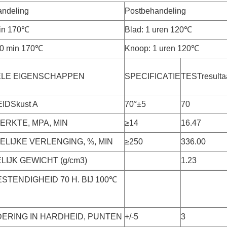
andeling
Postbehandeling
min 170℃
Blad: 1 uren 120℃
10 min 170℃
Knoop: 1 uren 120℃
ELE EIGENSCHAPPEN
SPECIFICATIE
TESTresulta
IDSkust A
70°±5
70
ERKTE, MPA, MIN
≥14
16.47
ELIJKE VERLENGING, %, MIN
≥250
336.00
IJK GEWICHT (g/cm3)
1.23
STENDIGHEID 70 H. BIJ 100℃
ERING IN HARDHEID, PUNTEN
+/-5
3