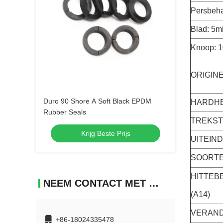
Persbeh
Blad: 5
Knoop: 
ORIGIN
Duro 90 Shore A Soft Black EPDM
HARDHE
Rubber Seals
TREKST
Krijg Beste Prijs
UITEIND
SOORTEL
HITTEBE
NEEM CONTACT MET ONS OP
(A14)
VERAND
+86-18024335478