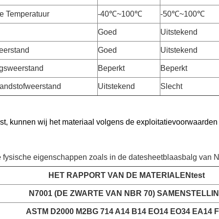
e Temperatuur
-40℃~100℃
-50℃~100℃
Goed
Uitstekend
eerstand
Goed
Uitstekend
gsweerstand
Beperkt
Beperkt
randstofweerstand
Uitstekend
Slecht
ijst, kunnen wij het materiaal volgens de exploitatievoorwaarden
e
fysische eigenschappen zoals
in de datesheetblaasbalg van NB
HET RAPPORT VAN DE MATERIALENtest
N7001 (DE ZWARTE VAN NBR 70) SAMENSTELLI
ASTM D2000 M2BG 714 A14 B14 EO14 EO34 EA14 F