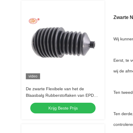
Zwarte 
Wij kunne
Eerst, te 
wij de afm
video
De zwarte Flexibele van het de
Ten tweed
Blaasbalg Rubberstoflaken van EPDM
Rubber Rubberverbindingen
Krijg Beste Prijs
Ten derde,
controlere