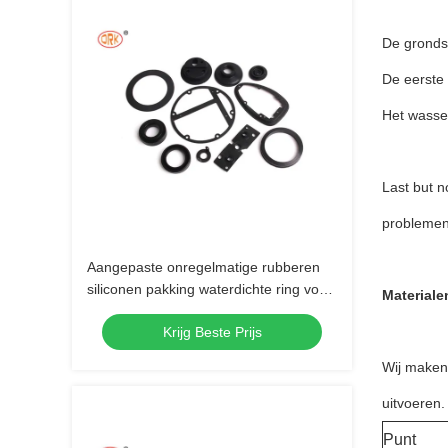
De gronds
De eerste
Het wasse
Last but n
problemen
Aangepaste onregelmatige rubberen
siliconen pakking waterdichte ring voor
Materiale
instrumentenschijf:
Krijg Beste Prijs
Wij maken
uitvoeren.
Punt