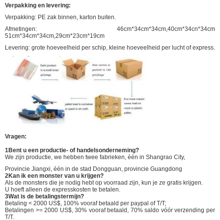
Verpakking en levering:
Verpakking: PE zak binnen, karton buiten.
Afmetingen: 46cm*34cm*34cm,40cm*34cn*34cm
51cm*34cm*34cm,29cm*23cm*19cm
Levering: grote hoeveelheid per schip, kleine hoeveelheid per lucht of express.
Vragen:
1Bent u een productie- of handelsonderneming?
We zijn productie, we hebben twee fabrieken, één in Shangrao City,
Provincie Jiangxi, één in de stad Dongguan, provincie Guangdong
2Kan ik een monster van u krijgen?
Als de monsters die je nodig hebt op voorraad zijn, kun je ze gratis krijgen.
U hoeft alleen de expresskosten te betalen.
3Wat is de betalingstermijn?
Betaling < 2000 US$, 100% vooraf betaald per paypal of T/T;
Betalingen >= 2000 US$, 30% vooraf betaald, 70% saldo vóór verzending per
T/T.