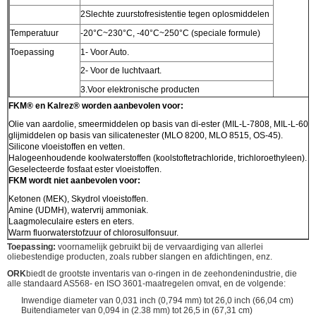
2Slechte zuurstofresistentie tegen oplosmiddelen
Temperatuur
-20°C~230°C, -40°C~250°C (speciale formule)
Toepassing
1- Voor Auto.
2- Voor de luchtvaart.
3.Voor elektronische producten
FKM® en Kalrez® worden aanbevolen voor:
Olie van aardolie, smeermiddelen op basis van di-ester (MIL-L-7808, MIL-L-6085
glijmiddelen op basis van silicatenester (MLO 8200, MLO 8515, OS-45).
Silicone vloeistoffen en vetten.
Halogeenhoudende koolwaterstoffen (koolstoftetrachloride, trichloroethyleen).
Geselecteerde fosfaat ester vloeistoffen.
FKM wordt niet aanbevolen voor:
Ketonen (MEK), Skydrol vloeistoffen.
Amine (UDMH), watervrij ammoniak.
Laagmoleculaire esters en eters.
Warm fluorwaterstofzuur of chlorosulfonsuur.
Toepassing:
voornamelijk gebruikt bij de vervaardiging van allerlei
oliebestendige producten, zoals rubber slangen en afdichtingen, enz.
ORK
biedt de grootste inventaris van o-ringen in de zeehondenindustrie, die
alle standaard AS568- en ISO 3601-maatregelen omvat, en de volgende:
Inwendige diameter van 0,031 inch (0,794 mm) tot 26,0 inch (66,04 cm)
Buitendiameter van 0,094 in (2.38 mm) tot 26,5 in (67,31 cm)