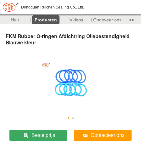
Dongguan Ruichen Sealing Co., Ltd.
Huis
Producten
Videos
Ongeveer ons
>>
FKM Rubber O-ringen Afdichtring Oliebestendigheid
Blauwe kleur
Beste prijs
Contacteer ons