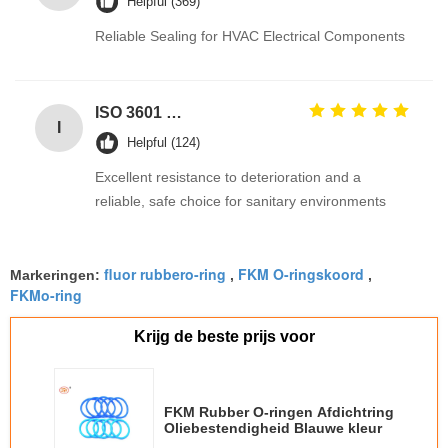
Helpful (369)
Reliable Sealing for HVAC Electrical Components
ISO 3601 Excellent Weathering Resistance EPDM Rubber O Rings Seals for Industrial Applications
I
Helpful (124)
Excellent resistance to deterioration and a
reliable, safe choice for sanitary environments
fluor rubbero-ring
FKM O-ringskoord
Markeringen:
,
,
FKMo-ring
Krijg de beste prijs voor
FKM Rubber O-ringen Afdichtring
Oliebestendigheid Blauwe kleur