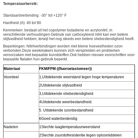
Temperatuurbereik:
Standaardverbinding: -30° tot +120° F
Hardheid (A): 40 tot 90.
Kenmerken: bestaat uit het copolymer butadiene en acrylonitril, in
verschillende verhoudingen.Gebruik van carboxyleerd nitril kan een betere
slijtvastheid hebben, terwijl het nog steeds een betere oliebestendigheid heeft.
Beperkingen: Nitrilverbindingen worden met kleine hoeveelheden ozon
verbonden.Deze weekmakers kunnen zich verspreiden en problemen
veroorzaken met bepaalde kunststoffen.Ook hebben nieuwe voorschriften voor
bepaalde ftalaten hun gebruik beperkt.
Materiaal
FKM/FPM ((fluoroelastomeer))
Voordeel
1
,
Uitstekende weerstand tegen hoge temperaturen
2Uitstekende slijtvastheid
3
,
Uitstekende oliebestendigheid
4Uitstekende weerbestandheid.
5. Uitstekende ozonbestandheid
6Goed waterbestendig
Nadelen
1Slechte laagtemperatuurweerstand
2Slechte zuurstofresistentie tegen oplosmiddelen