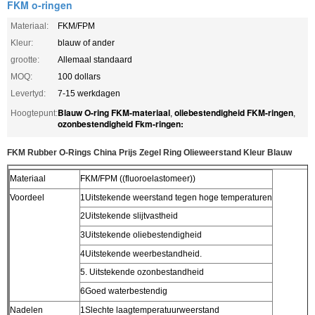
FKM o-ringen
Materiaal:
FKM/FPM
Kleur:
blauw of ander
grootte:
Allemaal standaard
MOQ:
100 dollars
Levertyd:
7-15 werkdagen
Blauw O-ring FKM-materiaal
oliebestendigheid FKM-ringen
Hoogtepunt:
,
,
ozonbestendigheid Fkm-ringen:
FKM Rubber O-Rings China Prijs Zegel Ring Olieweerstand Kleur Blauw
Materiaal
FKM/FPM ((fluoroelastomeer))
Voordeel
1Uitstekende weerstand tegen hoge temperaturen
2Uitstekende slijtvastheid
3Uitstekende oliebestendigheid
4Uitstekende weerbestandheid.
5. Uitstekende ozonbestandheid
6Goed waterbestendig
Nadelen
1Slechte laagtemperatuurweerstand