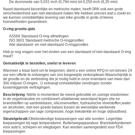
De doorsnede van 0,031 inch (0,794 mm) tot 0,250 inch (6,35 mm)
Naast standaard keizerlijke en metrische maten, heeft ORK ook een grote
verscheidenheid aan niet-standaard maten.We hebben precies wat u zoekt en
we kunnen onmiddellijke levering van elke grootte in grote of kleine
hoeveelheden garanderen.
O-ring grootte-gids
AS568 Standaard O-ring afmetingen
ISO 3601 Standaard metrische O-ringgroottes
Alle standaard- en niet-standaard O-ringgroottes
Heb je nog vragen over het vinden van een standaard of niet-standaard O-ring
maat?
Gemakkelijk te bestellen, snelst te leveren
Wanneer u klaar bent om te beginnen, dient u een online RFQ in om binnen 24
uur een offerte te ontvangen van ons toegewijde verkoopteam.Waarschijnlijk is
de grootte en de verbinding die je nodig hebt in onze inventaris van meer dan
300 miljoen O-ringen.. U ontvangt onmiddellijke zendingen zonder
tussenliggende vertragingen.
Beschrijving
: Nitrile is momenteel de meest gebruikte en zuinige elastomeer
in de zegelindustrie en combineert uitstekende weerstand tegen olie en
brandstoffen op aardoliebasis, siliconenvetten, hydraulische vloeistoffen,water
en alcoholen, met een goede balans tussen de wenselijke werkende
eigenschappen van lage compressie, hoge treksterkte en hoge slijtvastheid.
Sleutelgebruik:
Oliebestendige toepassingen van alle soorten. Legerlijke
toepassingen bij lage temperaturen. Buitenwegapparatuur. Brandstofsystemen
voor auto's, schepen en vliegtuigen. Kan worden samengesteld voor FDA
toepassingen.