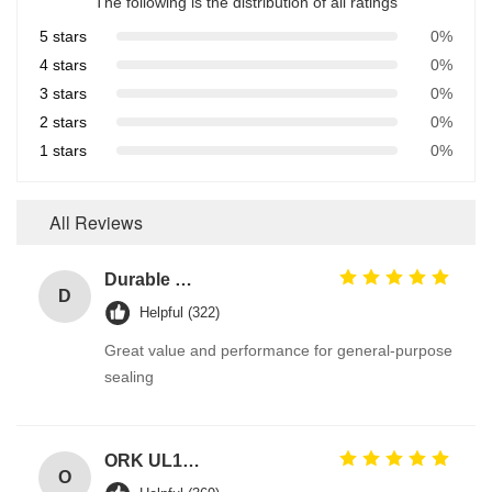
The following is the distribution of all ratings
5 stars
0%
4 stars
0%
3 stars
0%
2 stars
0%
1 stars
0%
All Reviews
Durable O Ring EPDM Material Chemical Resistance For Heavy-Duty And Stress Environments
D
Helpful (322)
Great value and performance for general-purpose
sealing
ORK UL157 High Temperature Industrial Colored Silicone O Rings Suppliers
O