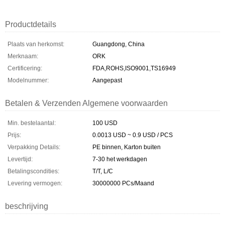
Productdetails
Plaats van herkomst:
Guangdong, China
Merknaam:
ORK
Certificering:
FDA,ROHS,ISO9001,TS16949
Modelnummer:
Aangepast
Betalen & Verzenden Algemene voorwaarden
Min. bestelaantal:
100 USD
Prijs:
0.0013 USD ~ 0.9 USD / PCS
Verpakking Details:
PE binnen, Karton buiten
Levertijd:
7-30 het werkdagen
Betalingscondities:
T/T, L/C
Levering vermogen:
30000000 PCs/Maand
beschrijving