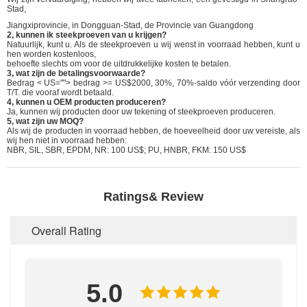
Stad,
Jiangxiprovincie, in Dongguan-Stad, de Provincie van Guangdong
2, kunnen ik steekproeven van u krijgen?
Natuurlijk, kunt u. Als de steekproeven u wij wenst in voorraad hebben, kunt u
hen worden kostenloos,
behoefte slechts om voor de uitdrukkelijke kosten te betalen.
3, wat zijn de betalingsvoorwaarde?
Bedrag < US=""> bedrag >= US$2000, 30%, 70%-saldo vóór verzending door
T/T. die vooraf wordt betaald.
4, kunnen u OEM producten produceren?
Ja, kunnen wij producten door uw tekening of steekproeven produceren.
5, wat zijn uw MOQ?
Als wij de producten in voorraad hebben, de hoeveelheid door uw vereiste, als
wij hen niet in voorraad hebben:
NBR, SIL, SBR, EPDM, NR: 100 US$; PU, HNBR, FKM: 150 US$
Ratings& Review
Overall Rating
5.0