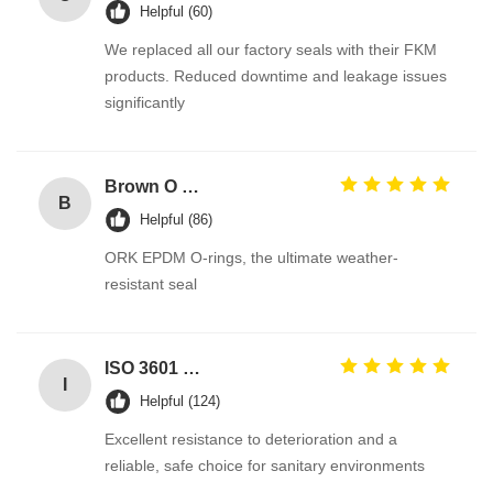
Helpful (60)
We replaced all our factory seals with their FKM
products. Reduced downtime and leakage issues
significantly
Brown O Ring epdm Durable Material For Automotive Efficiency And Performance
B
Helpful (86)
ORK EPDM O-rings, the ultimate weather-
resistant seal
ISO 3601 Excellent Weathering Resistance EPDM Rubber O Rings Seals for Industrial Applications
I
Helpful (124)
Excellent resistance to deterioration and a
reliable, safe choice for sanitary environments