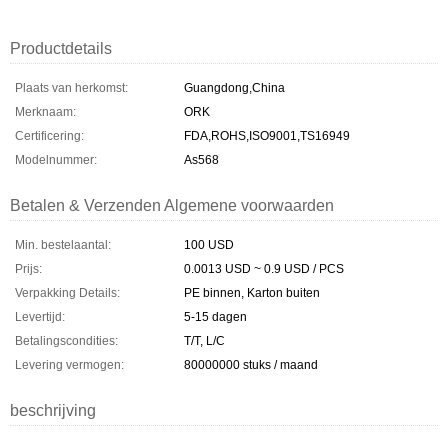
Productdetails
Plaats van herkomst:
Guangdong,China
Merknaam:
ORK
Certificering:
FDA,ROHS,ISO9001,TS16949
Modelnummer:
As568
Betalen & Verzenden Algemene voorwaarden
Min. bestelaantal:
100 USD
Prijs:
0.0013 USD ~ 0.9 USD / PCS
Verpakking Details:
PE binnen, Karton buiten
Levertijd:
5-15 dagen
Betalingscondities:
T/T, L/C
Levering vermogen:
80000000 stuks / maand
beschrijving