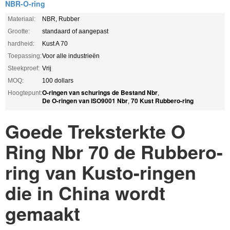
NBR-O-ring
Materiaal:
NBR, Rubber
Grootte:
standaard of aangepast
hardheid:
Kust A 70
Toepassing:
Voor alle industrieën
Steekproef:
Vrij
MOQ:
100 dollars
O-ringen van schurings de Bestand Nbr
Hoogtepunt:
,
De O-ringen van ISO9001 Nbr
70 Kust Rubbero-ring
,
Goede Treksterkte O
Ring Nbr 70 de Rubbero-
ring van Kusto-ringen
die in China wordt
gemaakt