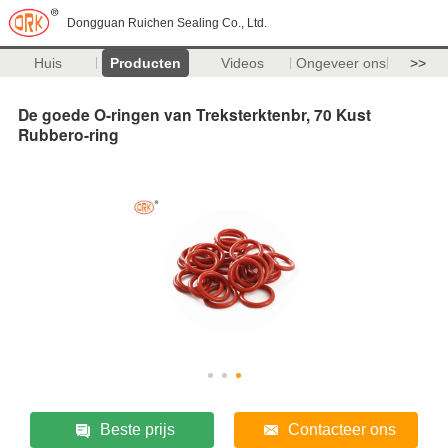
Dongguan Ruichen Sealing Co., Ltd.
Huis
Producten
Videos
Ongeveer ons
>>
De goede O-ringen van Treksterktenbr, 70 Kust
Rubbero-ring
Beste prijs
Contacteer ons