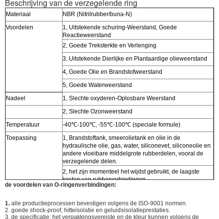
Beschrijving van de verzegelende ring
Materiaal
NBR (Nitrilrubber/buna-N)
Voordelen
1
,
Uitstekende schuring-Weerstand, Goede
Reactieweerstand
2
,
Goede Treksterkte en Verlenging
3
,
Uitstekende Dierlijke en Plantaardige olieweerstand
4
,
Goede Olie en Brandstofweerstand
5
,
Goede Waterweerstand
Nadeel
1
,
Slechte oxyderen-Oplosbare Weerstand
2
,
Slechte Ozonweerstand
Temperatuur
-40
℃-100℃
, -55
℃-100℃
(speciale formule)
Toepassing
1
,
Brandstoftank, smeerolietank en olie in de
hydraulische olie, gas, water, siliconevet, siliconeolie en
andere vloeibare middelgrote rubberdelen, vooral de
verzegelende delen.
2
,
het zijn momenteel het wijdst gebruikt, de laagste
kosten van rubberverbindingen.
de voordelen van O-ringenverbindingen:
1.
alle productieprocessen bevestigen volgens de ISO-9001 normen.
2. goede shock-proof, hitteisolatie en geluidsisolatieprestaties.
3. de specificatie: het verpakkingsvereiste en de kleur kunnen volgens de