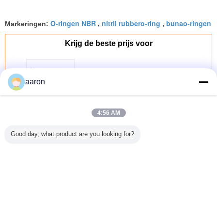
O-ringen NBR
nitril rubbero-ring
bunao-ringen
Markeringen:
,
,
Krijg de beste prijs voor
De goede O-ringen van
aaron
Treksterktenbr, 70 Kust Rubbero-
ring
4:56 AM
Doorgaan
Good day, what product are you looking for?
NBR-O-ring
Meer
Fabriek OEM
De autodelen
ISO9001 60 70 90
Olie en Br
Hoge sterkte
NBR O-ringen
FKM NBR O Ring
het Best
weerstand
verzegelen
Seal High
Goedgek