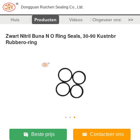
Dongguan Ruichen Sealing Co., Ltd.
Huis
Producten
Videos
Ongeveer ons
>>
Zwart Nitril Buna N O Ring Seals, 30-90 Kustnbr
Rubbero-ring
Beste prijs
Contacteer ons