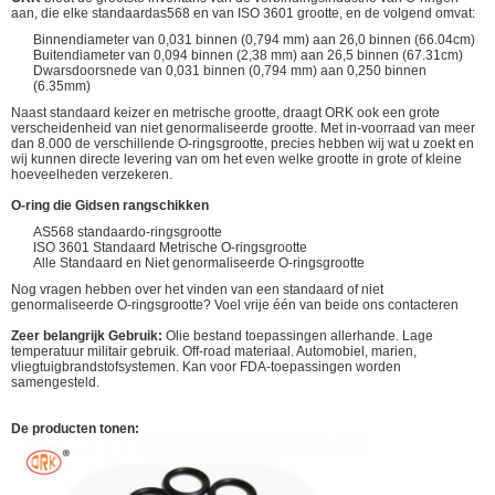
aan, die elke standaardas568 en van ISO 3601 grootte, en de volgend omvat:
Binnendiameter van 0,031 binnen (0,794 mm) aan 26,0 binnen (66.04cm)
Buitendiameter van 0,094 binnen (2,38 mm) aan 26,5 binnen (67.31cm)
Dwarsdoorsnede van 0,031 binnen (0,794 mm) aan 0,250 binnen
(6.35mm)
Naast standaard keizer en metrische grootte, draagt ORK ook een grote
verscheidenheid van niet genormaliseerde grootte. Met in-voorraad van meer
dan 8.000 de verschillende O-ringsgrootte, precies hebben wij wat u zoekt en
wij kunnen directe levering van om het even welke grootte in grote of kleine
hoeveelheden verzekeren.
O-ring die Gidsen rangschikken
AS568 standaardo-ringsgrootte
ISO 3601 Standaard Metrische O-ringsgrootte
Alle Standaard en Niet genormaliseerde O-ringsgrootte
Nog vragen hebben over het vinden van een standaard of niet
genormaliseerde O-ringsgrootte? Voel vrije één van beide ons contacteren
Zeer belangrijk Gebruik:
Olie bestand toepassingen allerhande. Lage
temperatuur militair gebruik. Off-road materiaal. Automobiel, marien,
vliegtuigbrandstofsystemen. Kan voor FDA-toepassingen worden
samengesteld.
De producten tonen: