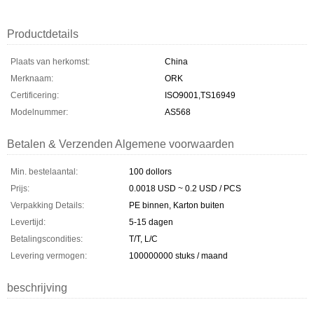
Productdetails
Plaats van herkomst:
China
Merknaam:
ORK
Certificering:
ISO9001,TS16949
Modelnummer:
AS568
Betalen & Verzenden Algemene voorwaarden
Min. bestelaantal:
100 dollors
Prijs:
0.0018 USD ~ 0.2 USD / PCS
Verpakking Details:
PE binnen, Karton buiten
Levertijd:
5-15 dagen
Betalingscondities:
T/T, L/C
Levering vermogen:
100000000 stuks / maand
beschrijving