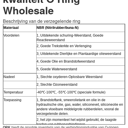
Wholesale
Beschrijving van de verzegelende ring
Materiaal
NBR (Nitrilrubber/buna-N)
Voordelen
1
,
Uitstekende schuring-Weerstand, Goede
Reactieweerstand
2
,
Goede Treksterkte en Verlenging
3
,
Uitstekende Dierlijke en Plantaardige olieweerstand
4
,
Goede Olie en Brandstofweerstand
5
,
Goede Waterweerstand
Nadeel
1
,
Slechte oxyderen-Oplosbare Weerstand
2
,
Slechte Ozonweerstand
Temperatuur
-40
℃-100℃
, -55
℃-100℃
(speciale formule)
Toepassing
1
,
Brandstoftank, smeerolietank en olie in de
hydraulische olie, gas, water, siliconevet, siliconeolie en
andere vloeibare middelgrote rubberdelen, vooral de
verzegelende delen.
2
,
het zijn momenteel het wijdst gebruikt, de laagste
kosten van rubberverbindingen.
ORK
biedt de grootste inventaris van
de
verbindingsindustrie van O-ringen