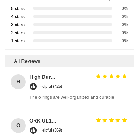
5 stars
0%
4 stars
0%
3 stars
0%
2 stars
0%
1 stars
0%
All Reviews
High Durable 386PCS FKM 75A Brown Plumbing O Ring Kit for Automotive Faucet Repair Seals
H
Helpful (425)
The o rings are well-organized and durable
ORK UL157 High Temperature Industrial Colored Silicone O Rings Suppliers
O
Helpful (369)