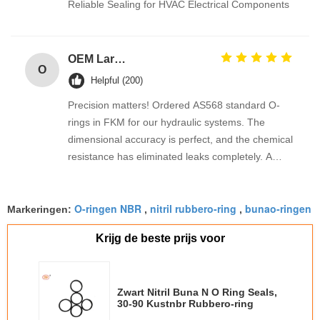
Reliable Sealing for HVAC Electrical Components
OEM Large Sizes Metric Inch Oring
O
Helpful (200)
Precision matters! Ordered AS568 standard O-
rings in FKM for our hydraulic systems. The
dimensional accuracy is perfect, and the chemical
resistance has eliminated leaks completely. A
reliable industrial supplier
O-ringen NBR
nitril rubbero-ring
bunao-ringen
Markeringen:
,
,
Krijg de beste prijs voor
Zwart Nitril Buna N O Ring Seals,
30-90 Kustnbr Rubbero-ring