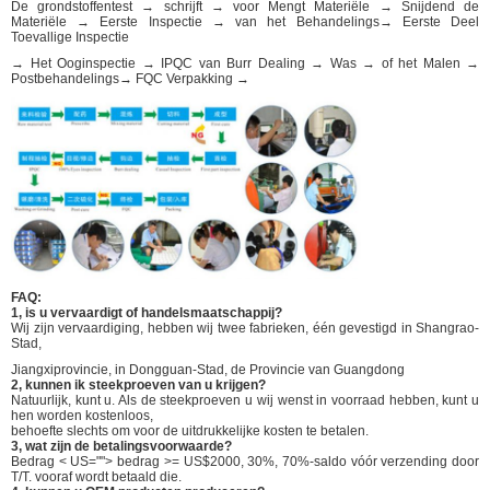
De grondstoffentest → schrijft → voor Mengt Materiële → Snijdend de
Materiële → Eerste Inspectie → van het Behandelings→ Eerste Deel
Toevallige Inspectie
→ Het Ooginspectie → IPQC van Burr Dealing → Was → of het Malen →
Postbehandelings→ FQC Verpakking →
FAQ:
1, is u vervaardigt of handelsmaatschappij?
Wij zijn vervaardiging, hebben wij twee fabrieken, één gevestigd in Shangrao-
Stad,
Jiangxiprovincie, in Dongguan-Stad, de Provincie van Guangdong
2, kunnen ik steekproeven van u krijgen?
Natuurlijk, kunt u. Als de steekproeven u wij wenst in voorraad hebben, kunt u
hen worden kostenloos,
behoefte slechts om voor de uitdrukkelijke kosten te betalen.
3, wat zijn de betalingsvoorwaarde?
Bedrag < US=""> bedrag >= US$2000, 30%, 70%-saldo vóór verzending door
T/T. vooraf wordt betaald die.