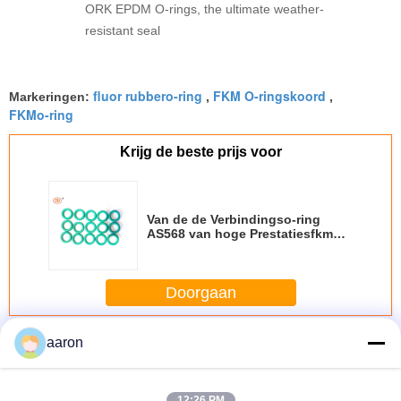
ORK EPDM O-rings, the ultimate weather-
resistant seal
fluor rubbero-ring
FKM O-ringskoord
Markeringen:
,
,
FKMo-ring
Krijg de beste prijs voor
Van de de Verbindingso-ring
AS568 van hoge Prestatiesfkm
FKMs de Rubber Groene Kleur
Doorgaan
FKM o-ringen
aaron
Meer
12:26 PM