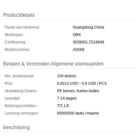
Productdetails
Plaats van herkomst:
Guangdong,China
Merknaam:
ORK
Certificering:
ISO9001,TS16949
Modelnummer:
AS568
Betalen & Verzenden Algemene voorwaarden
Min. bestelaantal:
100 dollors
Prijs:
0.0013 USD ~ 0.9 USD / PCS
Verpakking Details:
PE binnen, Karton buiten
Levertijd:
7-14 dagen
Betalingscondities:
T/T, L/C
Levering vermogen:
80000000 stuks / maand
beschrijving