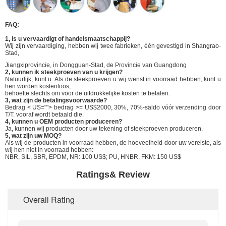
FAQ:
1, is u vervaardigt of handelsmaatschappij?
Wij zijn vervaardiging, hebben wij twee fabrieken, één gevestigd in Shangrao-
Stad,
Jiangxiprovincie, in Dongguan-Stad, de Provincie van Guangdong
2, kunnen ik steekproeven van u krijgen?
Natuurlijk, kunt u. Als de steekproeven u wij wenst in voorraad hebben, kunt u
hen worden kostenloos,
behoefte slechts om voor de uitdrukkelijke kosten te betalen.
3, wat zijn de betalingsvoorwaarde?
Bedrag < US=""> bedrag >= US$2000, 30%, 70%-saldo vóór verzending door
T/T. vooraf wordt betaald die.
4, kunnen u OEM producten produceren?
Ja, kunnen wij producten door uw tekening of steekproeven produceren.
5, wat zijn uw MOQ?
Als wij de producten in voorraad hebben, de hoeveelheid door uw vereiste, als
wij hen niet in voorraad hebben:
NBR, SIL, SBR, EPDM, NR: 100 US$; PU, HNBR, FKM: 150 US$
Ratings& Review
Overall Rating