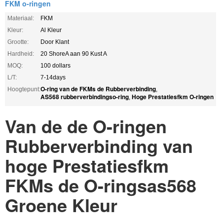
FKM o-ringen
Materiaal:
FKM
Kleur:
Al Kleur
Grootte:
Door Klant
Hardheid:
20 ShoreA aan 90 Kust A
MOQ:
100 dollars
L/T:
7-14days
O-ring van de FKMs de Rubberverbinding
Hoogtepunt:
,
AS568 rubberverbindingso-ring
Hoge Prestatiesfkm O-ringen
,
Van de de O-ringen
Rubberverbinding van
hoge Prestatiesfkm
FKMs de O-ringsas568
Groene Kleur