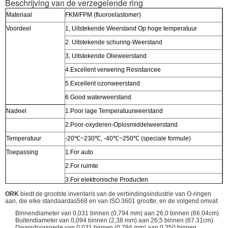
Beschrijving van de verzegelende ring
Materiaal
FKM/FPM (fluoroelastomer)
Voordeel
1
,
Uitstekende Weerstand Op hoge temperatuur
2.
Uitstekende schuring-Weerstand
3
,
Uitstekende Olieweerstand
4.Excellent verwering Resistancee
5.Excellent ozonweerstand
6.Good waterweerstand
Nadeel
1.Poor lage Temperatuurweerstand
2.Poor-oxyderen-Oplosmiddelweerstand
Temperatuur
-20
℃~230℃
, -40
℃~250℃
(speciale formule)
Toepassing
1.For auto
2.For ruimte
3.For elektronische Producten
ORK
biedt de grootste inventaris van
de
verbindingsindustrie van O-ringen
aan, die elke standaardas568 en van ISO 3601 grootte, en de volgend omvat:
Binnendiameter van 0,031 binnen (0,794 mm) aan 26,0 binnen (66.04cm)
Buitendiameter van 0,094 binnen (2,38 mm) aan 26,5 binnen (67.31cm)
Dwarsdoorsnede van 0,031 binnen (0,794 mm) aan 0,250 binnen