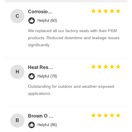
Corrosion Resistant Fkm O Ring
C
Helpful (60)
We replaced all our factory seals with their FKM
products. Reduced downtime and leakage issues
significantly
Heat Resistant Black EPDM Rubber O Rings for Gas Valves with Excellent Ozone Resistance for Automotive Tank Seal
H
Helpful (78)
Outstanding for outdoor and weather-exposed
applications.
Brown O Ring epdm Durable Material For Automotive Efficiency And Performance
B
Helpful (86)