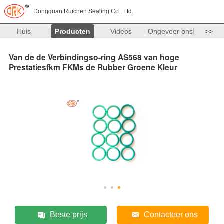
Dongguan Ruichen Sealing Co., Ltd.
Huis
Producten
Videos
Ongeveer ons
>>
Van de de Verbindingso-ring AS568 van hoge
Prestatiesfkm FKMs de Rubber Groene Kleur
Beste prijs
Contacteer ons