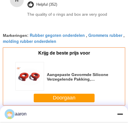
H
Helpful (352)
The quality of o rings and box are very good
Rubber gegoten onderdelen
Grommets rubber
Markeringen:
,
,
molding rubber onderdelen
Krijg de beste prijs voor
Aangepaste Gevormde Silicone
Verzegelende Pakking,
Waterdichte Rubberverbinding
voor Industrieel Deel
Doorgaan
Gegoten rubberen onderdelen
Meer
aaron