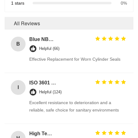
1 stars
0%
All Reviews
Blue NBR U Cup Ring Seal for Hydraulic Cylinders with Excellent Abrasion-Resistance and Good Rebound Resistance
B
Helpful (66)
Effective Replacement for Worn Cylinder Seals
ISO 3601 Excellent Weathering Resistance EPDM Rubber O Rings Seals for Industrial Applications
I
Helpful (124)
Excellent resistance to deterioration and a
reliable, safe choice for sanitary environments
High Temp Silicone Metric Custom O Ring Seals Assortment Kit High Durable oring kits Manufacturer