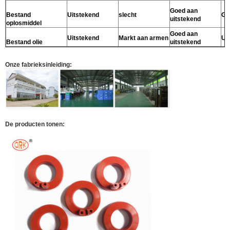
Goed aan
Bestand
Uitstekend
slecht
Go
uitstekend
oplosmiddel
Goed aan
Uitstekend
Markt aan armen
Ui
Bestand olie
uitstekend
Onze fabrieksinleiding:
De producten tonen: