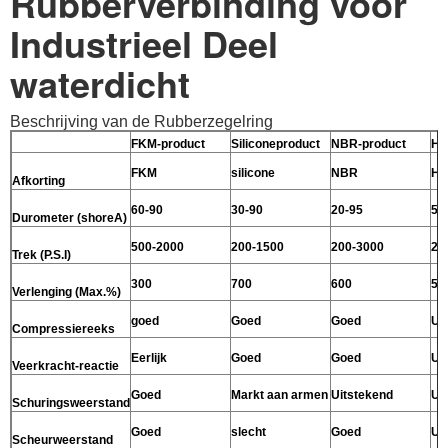
Rubberverbinding voor
Industrieel Deel
waterdicht
Beschrijving van de Rubberzegelring
FKM-product
Siliconeproduct
NBR-product
HN
FKM
silicone
NBR
H
Afkorting
60-90
30-90
20-95
50
Durometer (shoreA)
500-2000
200-1500
200-3000
26
Trek (P.S.I)
300
700
600
53
Verlenging (Max.%)
goed
Goed
Goed
Ui
Compressiereeks
Eerlijk
Goed
Goed
Ui
Veerkracht-reactie
Goed
Markt aan armen
Uitstekend
Ui
Schuringsweerstand
Goed
slecht
Goed
Ui
Scheurweerstand