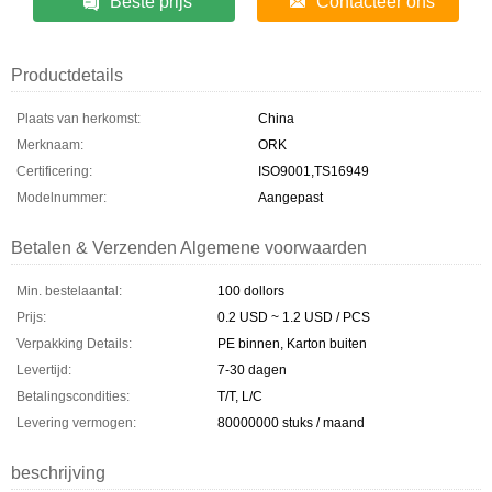
Beste prijs
Contacteer ons
Productdetails
Plaats van herkomst:
China
Merknaam:
ORK
Certificering:
ISO9001,TS16949
Modelnummer:
Aangepast
Betalen & Verzenden Algemene voorwaarden
Min. bestelaantal:
100 dollors
Prijs:
0.2 USD ~ 1.2 USD / PCS
Verpakking Details:
PE binnen, Karton buiten
Levertijd:
7-30 dagen
Betalingscondities:
T/T, L/C
Levering vermogen:
80000000 stuks / maand
beschrijving