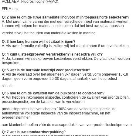
ACM, AEM, Fluorosilicone (FVMQ),
FFKM enz.
Q: 2 hoe te om de ruwe samenstelling voor mijn toepassing te selecteren?
A: Met jaren van ervaring die met een verscheidenheid van materiaal werken,
kunnen wij helpen het materiaal selecteren dat het best uw zal aanpassen
vereist terwijl het houden van materiële kosten in mening.
Q: 3 hoe lang kunnen wij het citaat krijgen?
A: Als uw informatie volledig is, zullen wij het citaat binnen 8 uren verstrekken.
Q: 4 kunt u steekproeven verstrekken? Is het extra vrij of?
A: Ja, kunnen wij steekproeven kostenloos verstrekken. De vracht kan worden
besproken.
Q: 5 wat is de normale levertijd voor productorden?
A: Als de voorraad over het algemeen 3-7 dagen vergt, vorm ongeveer 15-18
dagen, geen vorm ongeveer 25-30 dagen, afhankelijk van het product
situatie.
Q: 6 hoe te om de kwaliteit van de bulkorder te controleren?
A: Wij hebben inkomende inspectie, controleren de kwaliteit van grondstoffen,
procesinspectie, om de kwaliteit van te verzekeren
productieproces, het verschepen 100% van de volledige inspectie; de
automatische volledige inspectie van de inspectiemachine, en het
overeenstemmen
aan klantenbehoeften vóór de massaproduktie van voorproductiesteekproeven.
Q: 7 wat is uw standaardverpakking?