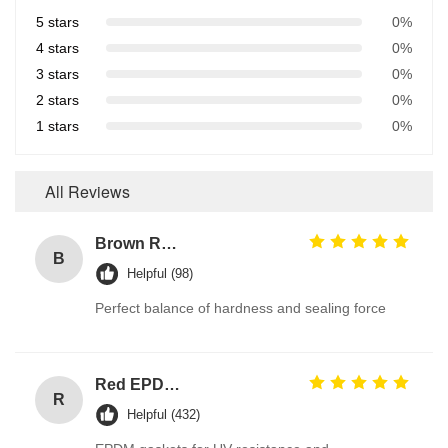
5 stars
0%
4 stars
0%
3 stars
0%
2 stars
0%
1 stars
0%
All Reviews
Brown Reddish FPM 90A High Pressure Resistance FKM O Ring Hydraulic Seals Manufacturer
B
Helpful (98)
Perfect balance of hardness and sealing force
Red EPDM Automotive Rubber Seals with Excellent Abrasion Resistance and Tensile Strength Hydraulic Cylinder Seal
R
Helpful (432)