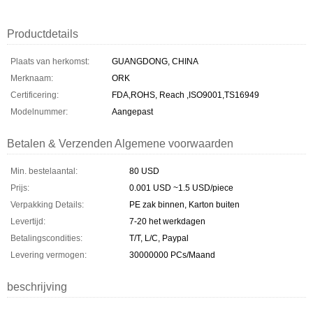
Productdetails
Plaats van herkomst:
GUANGDONG, CHINA
Merknaam:
ORK
Certificering:
FDA,ROHS, Reach ,ISO9001,TS16949
Modelnummer:
Aangepast
Betalen & Verzenden Algemene voorwaarden
Min. bestelaantal:
80 USD
Prijs:
0.001 USD ~1.5 USD/piece
Verpakking Details:
PE zak binnen, Karton buiten
Levertijd:
7-20 het werkdagen
Betalingscondities:
T/T, L/C, Paypal
Levering vermogen:
30000000 PCs/Maand
beschrijving