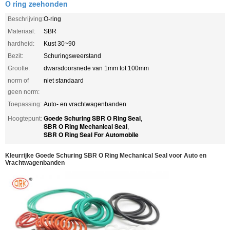
O ring zeehonden
Beschrijving:
O-ring
Materiaal:
SBR
hardheid:
Kust 30~90
Bezit:
Schuringsweerstand
Grootte:
dwarsdoorsnede van 1mm tot 100mm
norm of
niet standaard
geen norm:
Toepassing:
Auto- en vrachtwagenbanden
Goede Schuring SBR O Ring Seal
Hoogtepunt:
,
SBR O Ring Mechanical Seal
,
SBR O Ring Seal For Automobile
Kleurrijke Goede Schuring SBR O Ring Mechanical Seal voor Auto en
Vrachtwagenbanden