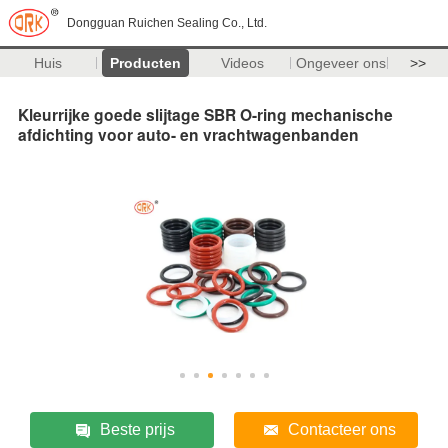
Dongguan Ruichen Sealing Co., Ltd.
Huis
Producten
Videos
Ongeveer ons
>>
Kleurrijke goede slijtage SBR O-ring mechanische
afdichting voor auto- en vrachtwagenbanden
Beste prijs
Contacteer ons