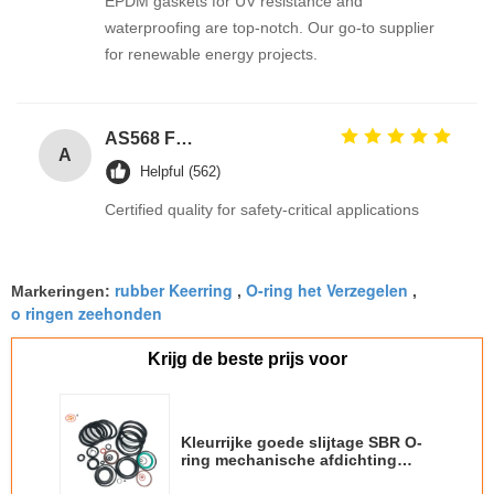
EPDM gaskets for UV resistance and
waterproofing are top-notch. Our go-to supplier
for renewable energy projects.
AS568 Fpm Ffkm Nbr Fkm Epdm Silicone Perfluoroelastomer Hnbr EN549 Rubber O ring 1mm Seals
A
Helpful (562)
Certified quality for safety-critical applications
rubber Keerring
O-ring het Verzegelen
Markeringen:
,
,
o ringen zeehonden
Krijg de beste prijs voor
Kleurrijke goede slijtage SBR O-
ring mechanische afdichting
voor auto- en