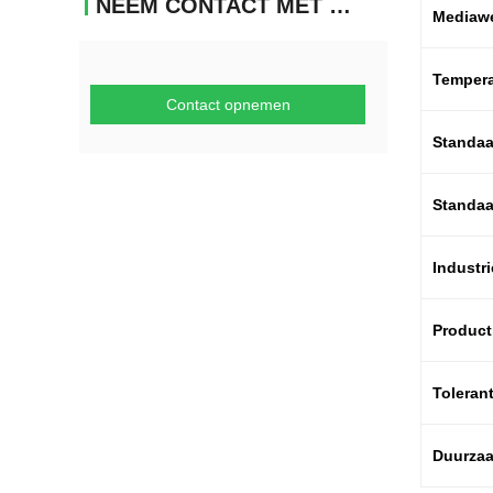
NEEM CONTACT MET ONS OP
Mediaw
Tempera
Contact opnemen
Standaa
Standaa
Industr
Product
Toleran
Duurza