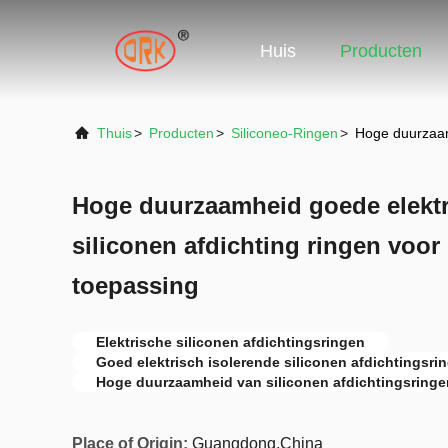
Huis
Producten
Thuis
>
Producten
>
Siliconeo-Ringen
>
Hoge duurzaamh
Hoge duurzaamheid goede elektri
siliconen afdichting ringen voor 
toepassing
Elektrische siliconen afdichtingsringen
Goed elektrisch isolerende siliconen afdichtingsri
Hoge duurzaamheid van siliconen afdichtingsringe
Place of Origin:
Guangdong,China