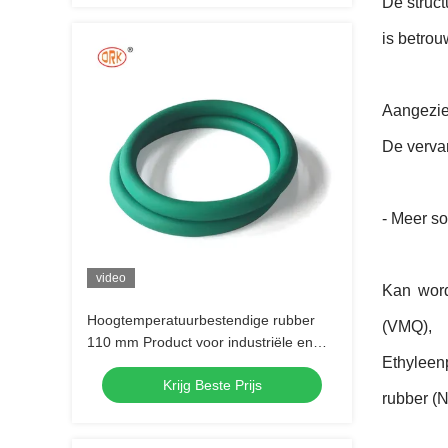
De struct
is betrou
Aangezien
De vervan
- Meer so
video
Kan word
Hoogtemperatuurbestendige rubber
(VMQ),
110 mm Product voor industriële en
Ethyleenp
commerciële doeleinden
Krijg Beste Prijs
rubber (N