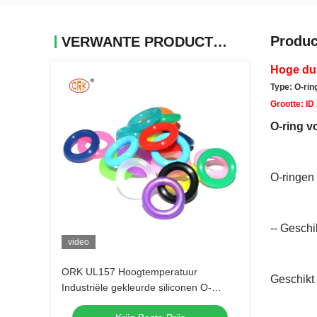
Produc
VERWANTE PRODUCTEN
Hoge duu
Type: O-rin
Grootte: I
O-ring v
O-ringen
-- Geschi
video
ORK UL157 Hoogtemperatuur
Geschikt
Industriële gekleurde siliconen O-
ringen Leveranciers