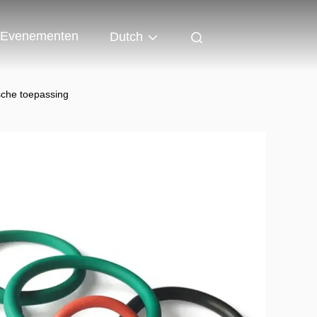
Evenementen
Dutch
ische toepassing