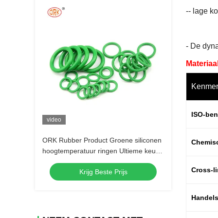
-- lage k
- De dyna
Materiaa
Kenmer
ISO-be
video
ORK Rubber Product Groene siliconen
Chemis
hoogtemperatuur ringen Ultieme keuze
voor afdichting
Cross-l
Krijg Beste Prijs
Handel