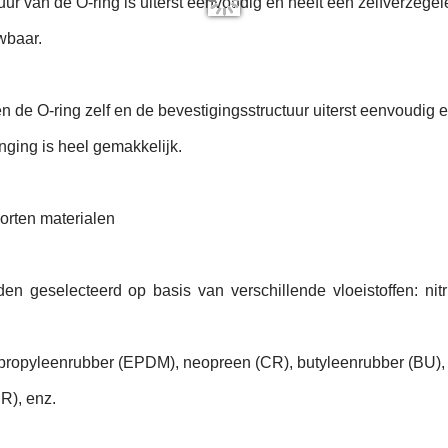
uur van de O-ring is uiterst eenvoudig en heeft een zelfverzegele
wbaar.
 de O-ring zelf en de bevestigingsstructuur uiterst eenvoudig en
ging is heel gemakkelijk.
orten materialen
en geselecteerd op basis van verschillende vloeistoffen: nitr
ropyleenrubber (EPDM), neopreen (CR), butyleenrubber (BU), po
R), enz.