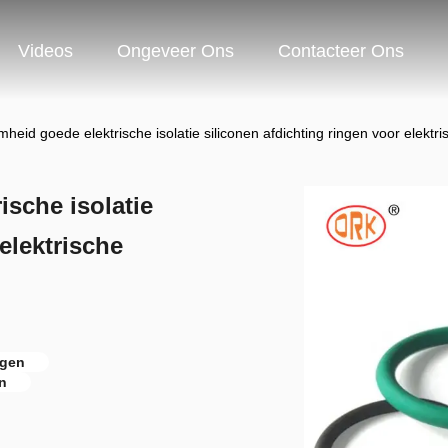
Videos
Ongeveer Ons
Contacteer Ons
eid goede elektrische isolatie siliconen afdichting ringen voor elektr
sche isolatie
elektrische
ngen
n