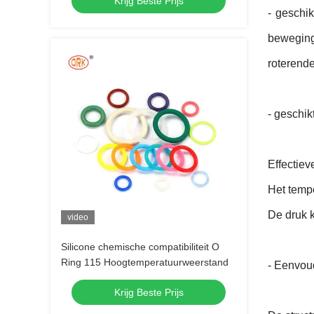
Krijg Beste Prijs
- geschi
beweging
roterend
- geschik
Effectiev
Het tempe
De druk k
video
Silicone chemische compatibiliteit O
Ring 115 Hoogtemperatuurweerstand
- Eenvou
Krijg Beste Prijs