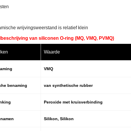
osten
mische wrijvingsweerstand is relatief klein
lbeschrijving van siliconen O-ring (MQ, VMQ, PVMQ)
ken
Waarde
naming
VMQ
che benaming
van synthetische rubber
inking
Peroxide met kruisverbinding
snamen
Silikon, Silikon