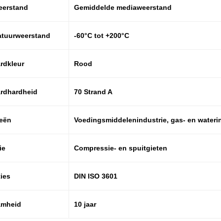
eerstand
Gemiddelde mediaweerstand
tuurweerstand
-60°C tot +200°C
rdkleur
Rood
rdhardheid
70 Strand A
ieën
Voedingsmiddelenindustrie, gas- en waterin
ie
Compressie- en spuitgieten
ties
DIN ISO 3601
amheid
10 jaar