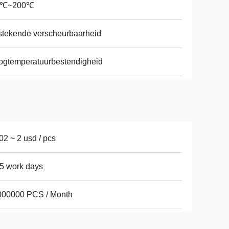
0℃~200℃
stekende verscheurbaarheid
ogtemperatuurbestendigheid
02 ~ 2 usd / pcs
5 work days
000000 PCS / Month