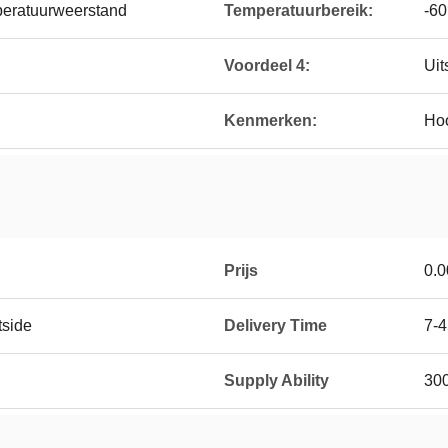
peratuurweerstand
Temperatuurbereik:
-6
Voordeel 4:
Uit
Kenmerken:
Ho
Prijs
0.0
tside
Delivery Time
7-4
Supply Ability
30