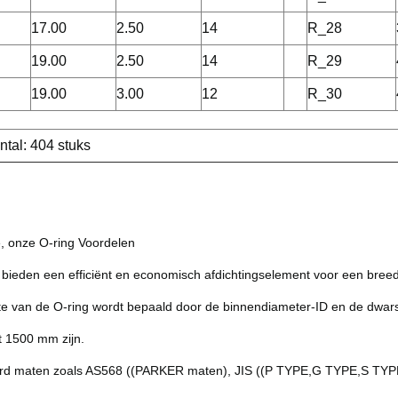
17.00
2.50
14
R_28
19.00
2.50
14
R_29
19.00
3.00
12
R_30
ntal: 404 stuks
e, onze O-ring Voordelen
bieden een efficiënt en economisch afdichtingselement voor een breed
te van de O-ring wordt bepaald door de binnendiameter-ID en de dwar
t 1500 mm zijn.
rd maten zoals AS568 ((PARKER maten), JIS ((P TYPE,G TYPE,S TY