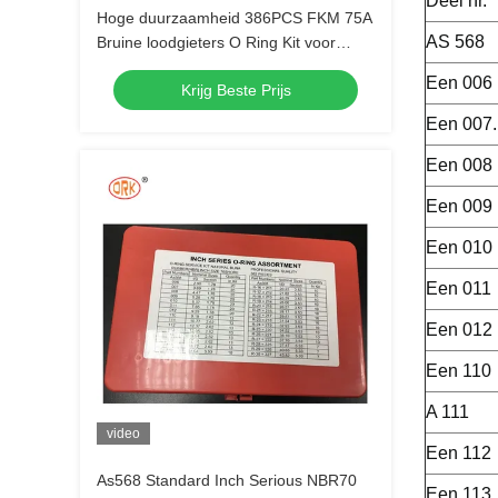
Deel nr.
Hoge duurzaamheid 386PCS FKM 75A
AS 568
Bruine loodgieters O Ring Kit voor
automotive kraan reparatie
Een 006
Krijg Beste Prijs
afdichtingen
Een 007.
Een 008
Een 009
Een 010
Een 011
Een 012
Een 110
A 111
video
Een 112
As568 Standard Inch Serious NBR70
Een 113