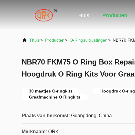
Huis
Producten
Thuis
>
Producten
>
O-Ringsuitrustingen
>
NBR70 FKM7
NBR70 FKM75 O Ring Box Repair
Hoogdruk O Ring Kits Voor Gra
30 maatjes O-ringkits
Hoogdruk O-ring
Graafmachine O Ringkits
Plaats van herkomst:
Guangdong, China
Merknaam:
ORK