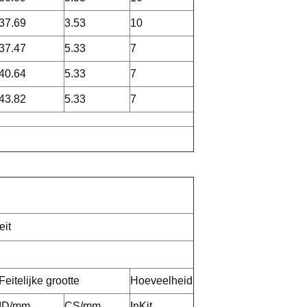
37.69
3.53
10
37.47
5.33
7
40.64
5.33
7
43.82
5.33
7
eit
Feitelijke grootte
Hoeveelheid
ID/mm
CS/mm
InKit