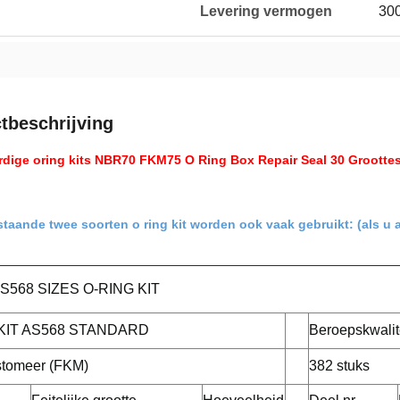
Levering vermogen
30
tbeschrijving
dige oring kits NBR70 FKM75 O Ring Box Repair Seal 30 Groottes
taande twee soorten o ring kit worden ook vaak gebruikt: (als u
S568 SIZES O-RING KIT
KIT AS568 STANDARD
Beroepskwalit
stomeer (FKM)
382 stuks