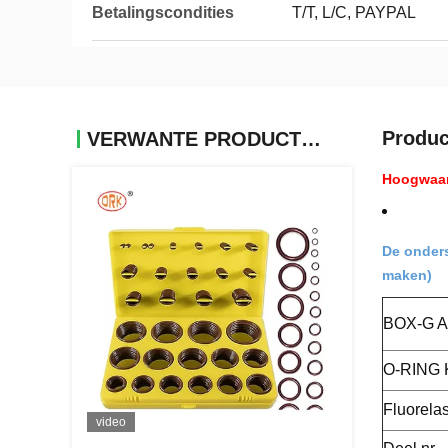
Betalingscondities
T/T, L/C, PAYPAL
Produc
VERWANTE PRODUCTEN
Hoogwaar
De onders
maken)
BOX-G A
O-RING 
Fluorela
video