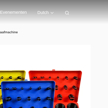
Evenementen
Dutch
raafmachine