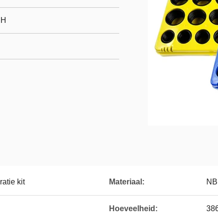
CH
atie kit
Materiaal:
NB
Hoeveelheid:
386