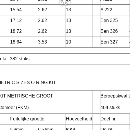
15.54
2.62
13
A 222
17.12
2.62
13
Een 325
18.72
2.62
13
Een 326
18.64
3.53
10
Een 327
ntal: 382 stuks
ETRIC SIZES O-RING KIT
 KIT METRISCHE GROOT
Beroepskwalit
stomeer (FKM)
404 stuks
Feitelijke grootte
Hoeveelheid
Deel nr.
ID/mm
CS/mm
InKit
Op kit