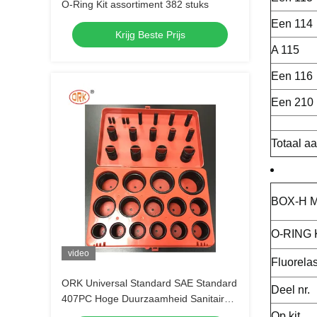
O-Ring Kit assortiment 382 stuks
Een 114
Krijg Beste Prijs
A 115
Een 116
Een 210
Totaal aa
BOX-H M
O-RING
video
Fluorela
ORK Universal Standard SAE Standard
Deel nr.
407PC Hoge Duurzaamheid Sanitair
Rubber O Ring Kit
Op kit