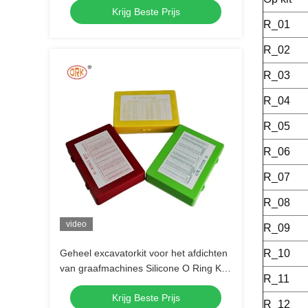
Krijg Beste Prijs
R_01
R_02
R_03
R_04
R_05
R_06
R_07
R_08
video
R_09
Geheel excavatorkit voor het afdichten
R_10
van graafmachines Silicone O Ring Kit
R_11
Inclusief Geheel excavatorkit
Krijg Beste Prijs
R_12