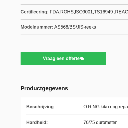
Certificering:
FDA,ROHS,ISO9001,TS16949 ,REA
Modelnummer:
AS568/BS/JIS-reeks
Vraag een offerte
Productgegevens
Beschrijving:
O RING kit/o ring repar
Hardheid:
70/75 durometer