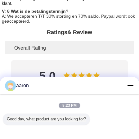
klant.
V: 8 Wat is de betalingstermijn?
A: We accepteren T/T 30% storting en 70% saldo, Paypal wordt ook
geaccepteerd.
Ratings& Review
Overall Rating
5.0
aaron
Based on 50 reviews for this supplier
Write A Review
8:23 PM
Good day, what product are you looking for?
Rating Snapshot
The following is the distribution of all ratings