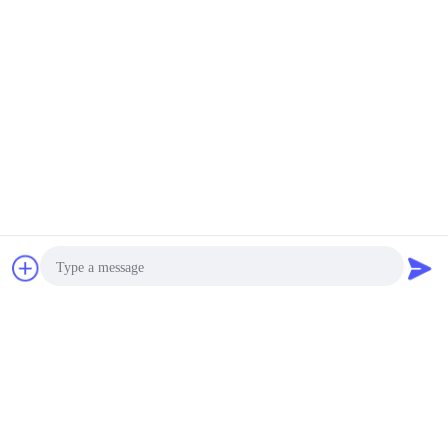
5 stars
0%
4 stars
0%
3 stars
0%
2 stars
0%
1 stars
0%
All Reviews
ORK EN549 Compliant Rubber O Ring Seals for Gas Valves and Appliances
O
Chat
Vraag een offerte
Helpful (129)
aan
Perfect for automotive and compressor systems
Durable O Ring EPDM Material Chemical Resistance For Heavy-Duty And Stress Environments
Photo
D
Helpful (322)
Video Call