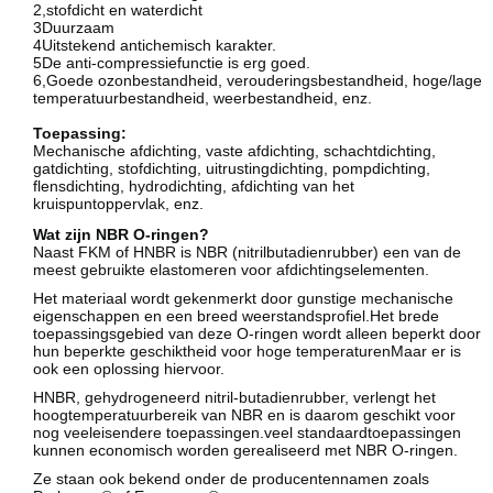
2,stofdicht en waterdicht
3Duurzaam
4Uitstekend antichemisch karakter.
5De anti-compressiefunctie is erg goed.
6,Goede ozonbestandheid, verouderingsbestandheid, hoge/lage
temperatuurbestandheid, weerbestandheid, enz.
Toepassing:
Mechanische afdichting, vaste afdichting, schachtdichting,
gatdichting, stofdichting, uitrustingdichting, pompdichting,
flensdichting, hydrodichting, afdichting van het
kruispuntoppervlak, enz.
Wat zijn NBR O-ringen?
Naast FKM of HNBR is NBR (nitrilbutadienrubber) een van de
meest gebruikte elastomeren voor afdichtingselementen.
Het materiaal wordt gekenmerkt door gunstige mechanische
eigenschappen en een breed weerstandsprofiel.Het brede
toepassingsgebied van deze O-ringen wordt alleen beperkt door
hun beperkte geschiktheid voor hoge temperaturenMaar er is
ook een oplossing hiervoor.
HNBR, gehydrogeneerd nitril-butadienrubber, verlengt het
hoogtemperatuurbereik van NBR en is daarom geschikt voor
nog veeleisendere toepassingen.veel standaardtoepassingen
kunnen economisch worden gerealiseerd met NBR O-ringen.
Ze staan ook bekend onder de producentennamen zoals