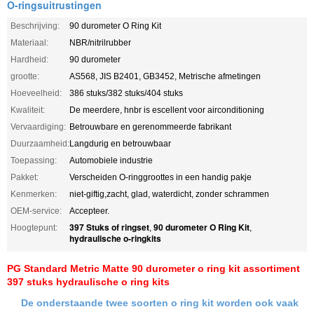
O-ringsuitrustingen
Beschrijving:
90 durometer O Ring Kit
Materiaal:
NBR/nitrilrubber
Hardheid:
90 durometer
grootte:
AS568, JIS B2401, GB3452, Metrische afmetingen
Hoeveelheid:
386 stuks/382 stuks/404 stuks
Kwaliteit:
De meerdere, hnbr is escellent voor airconditioning
Vervaardiging:
Betrouwbare en gerenommeerde fabrikant
Duurzaamheid:
Langdurig en betrouwbaar
Toepassing:
Automobiele industrie
Pakket:
Verscheiden O-ringgroottes in een handig pakje
Kenmerken:
niet-giftig,zacht, glad, waterdicht, zonder schrammen
OEM-service:
Accepteer.
397 Stuks of ringset
90 durometer O Ring Kit
Hoogtepunt:
,
,
hydraulische o-ringkits
PG Standard Metric Matte 90 durometer o ring kit assortiment
397 stuks hydraulische o ring kits
De onderstaande twee soorten o ring kit worden ook vaak