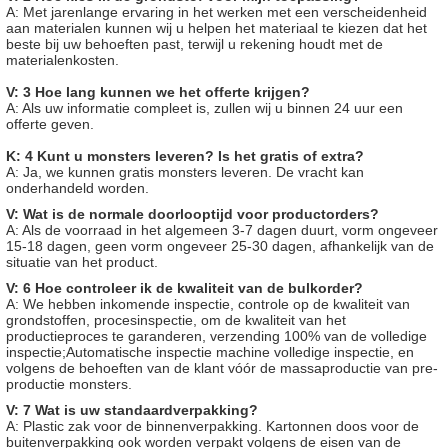
A: Met jarenlange ervaring in het werken met een verscheidenheid
aan materialen kunnen wij u helpen het materiaal te kiezen dat het
beste bij uw behoeften past, terwijl u rekening houdt met de
materialenkosten.
V: 3 Hoe lang kunnen we het offerte krijgen?
A: Als uw informatie compleet is, zullen wij u binnen 24 uur een
offerte geven.
K: 4 Kunt u monsters leveren? Is het gratis of extra?
A: Ja, we kunnen gratis monsters leveren. De vracht kan
onderhandeld worden.
V: Wat is de normale doorlooptijd voor productorders?
A: Als de voorraad in het algemeen 3-7 dagen duurt, vorm ongeveer
15-18 dagen, geen vorm ongeveer 25-30 dagen, afhankelijk van de
situatie van het product.
V: 6 Hoe controleer ik de kwaliteit van de bulkorder?
A: We hebben inkomende inspectie, controle op de kwaliteit van
grondstoffen, procesinspectie, om de kwaliteit van het
productieproces te garanderen, verzending 100% van de volledige
inspectie;Automatische inspectie machine volledige inspectie, en
volgens de behoeften van de klant vóór de massaproductie van pre-
productie monsters.
V: 7 Wat is uw standaardverpakking?
A: Plastic zak voor de binnenverpakking. Kartonnen doos voor de
buitenverpakking ook worden verpakt volgens de eisen van de