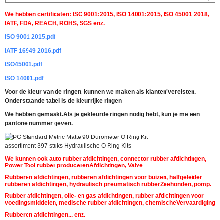
We hebben certificaten: ISO 9001:2015, ISO 14001:2015, ISO 45001:2018,
IATF, FDA, REACH, ROHS, SGS enz.
ISO 9001 2015.pdf
IATF 16949 2016.pdf
ISO45001.pdf
ISO 14001.pdf
Voor de kleur van de ringen, kunnen we maken als klanten'vereisten.
Onderstaande tabel is de kleurrijke ringen
We hebben gemaakt.
Als je gekleurde ringen nodig hebt, kun je me een
pantone nummer geven.
We kunnen ook auto rubber afdichtingen, connector rubber afdichtingen,
Power Tool rubber produceren
Afdichtingen, Valve
Rubberen afdichtingen, rubberen afdichtingen voor buizen, halfgeleider
rubberen afdichtingen, hydraulisch pneumatisch rubber
Zeehonden, pomp.
Laat een bericht achter
Rubber afdichtingen, olie- en gas afdichtingen, rubber afdichtingen voor
voedingsmiddelen, medische rubber afdichtingen, chemische
Vervaardiging
We bellen je snel terug!
Rubberen afdichtingen... enz.