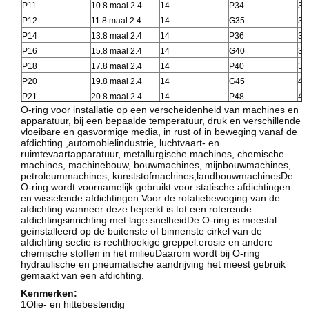
P11
10.8 maal 2.4
14
P34
33
P12
11.8 maal 2.4
14
G35
34
P14
13.8 maal 2.4
14
P36
35
P16
15.8 maal 2.4
14
G40
39
P18
17.8 maal 2.4
14
P40
39
P20
19.8 maal 2.4
14
G45
44
P21
20.8 maal 2.4
14
P48
47
O-ring voor installatie op een verscheidenheid van machines en
apparatuur, bij een bepaalde temperatuur, druk en verschillende
vloeibare en gasvormige media, in rust of in beweging vanaf de
afdichting.,automobielindustrie, luchtvaart- en
ruimtevaartapparatuur, metallurgische machines, chemische
machines, machinebouw, bouwmachines, mijnbouwmachines,
petroleummachines, kunststofmachines,landbouwmachinesDe
O-ring wordt voornamelijk gebruikt voor statische afdichtingen
en wisselende afdichtingen.Voor de rotatiebeweging van de
afdichting wanneer deze beperkt is tot een roterende
afdichtingsinrichting met lage snelheidDe O-ring is meestal
geïnstalleerd op de buitenste of binnenste cirkel van de
afdichting sectie is rechthoekige greppel.erosie en andere
chemische stoffen in het milieuDaarom wordt bij O-ring
hydraulische en pneumatische aandrijving het meest gebruik
gemaakt van een afdichting.
Kenmerken:
1Olie- en hittebestendig