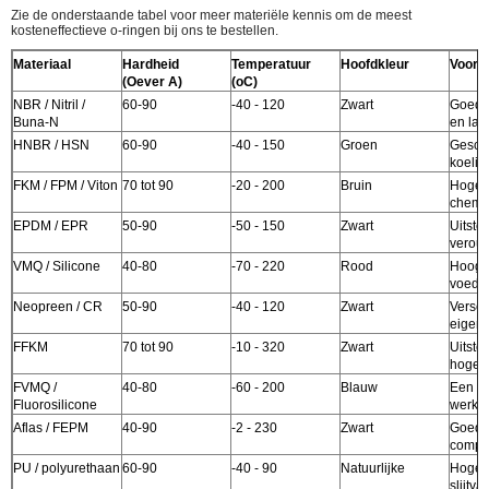
Zie de onderstaande tabel voor meer materiële kennis om de meest
kosteneffectieve o-ringen bij ons te bestellen.
Materiaal
Hardheid
Temperatuur
Hoofdkleur
Voord
(Oever A)
(oC)
NBR / Nitril /
60-90
-40 - 120
Zwart
Goed o
Buna-N
en lag
HNBR / HSN
60-90
-40 - 150
Groen
Geschi
koelin
FKM / FPM / Viton
70 tot 90
-20 - 200
Bruin
Hoge 
chemi
EPDM / EPR
50-90
-50 - 150
Zwart
Uitste
verou
VMQ / Silicone
40-80
-70 - 220
Rood
Hoogt
voedse
Neopreen / CR
50-90
-40 - 120
Zwart
Versc
eigen
FFKM
70 tot 90
-10 - 320
Zwart
Uitste
hoge 
FVMQ /
40-80
-60 - 200
Blauw
Een b
Fluorosilicone
werkte
Aflas / FEPM
40-90
-2 - 230
Zwart
Goede
compati
PU / polyurethaan
60-90
-40 - 90
Natuurlijke
Hoge s
slijtva