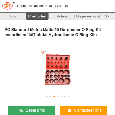
Dongguan Ruichen Sealing Co., Ltd.
Huis
Producten
Videos
Ongeveer ons
>>
PG Standard Metric Matte 90 Durometer O Ring Kit
assortiment 397 stuks Hydraulische O Ring Kits
Beste prijs
Contacteer ons