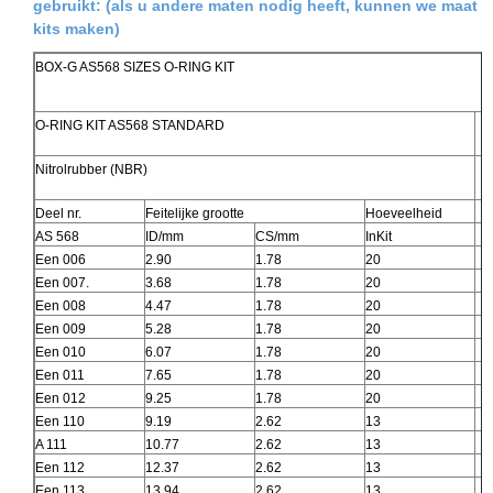
gebruikt: (als u andere maten nodig heeft, kunnen we maat
kits maken)
BOX-G AS568 SIZES O-RING KIT
O-RING KIT AS568 STANDARD
Nitrolrubber (NBR)
Deel nr.
Feitelijke grootte
Hoeveelheid
AS 568
ID/mm
CS/mm
InKit
Een 006
2.90
1.78
20
Een 007.
3.68
1.78
20
Een 008
4.47
1.78
20
Een 009
5.28
1.78
20
Een 010
6.07
1.78
20
Een 011
7.65
1.78
20
Een 012
9.25
1.78
20
Een 110
9.19
2.62
13
A 111
10.77
2.62
13
Een 112
12.37
2.62
13
Een 113
13.94
2.62
13