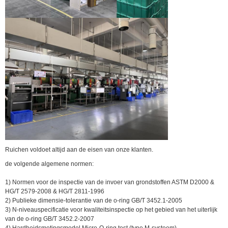
Ruichen voldoet altijd aan de eisen van onze klanten.
de volgende algemene normen:
1) Normen voor de inspectie van de invoer van grondstoffen ASTM D2000 &
HG/T 2579-2008 & HG/T 2811-1996
2) Publieke dimensie-tolerantie van de o-ring GB/T 3452.1-2005
3) N-niveauspecificatie voor kwaliteitsinspectie op het gebied van het uiterlijk
van de o-ring GB/T 3452.2-2007
4) Hardheidsmetingsmodel Micro-O-ring test (type M-systeem)