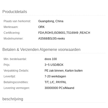
Productdetails
Plaats van herkomst:
Guangdong, China
Merknaam:
ORK
Certificering:
FDA,ROHS,ISO9001,TS16949 ,REACH
Modelnummer:
AS568/BS/JIS-reeks
Betalen & Verzenden Algemene voorwaarden
Min. bestelaantal:
doos 100
Prijs:
3~5 USD/BOX
Verpakking Details:
PE zak binnen, Karton buiten
Levertijd:
7-20 werkdagen
Betalingscondities:
T/T, L/C, PAYPAL
Levering vermogen:
30000000 PCs/Maand
beschrijving