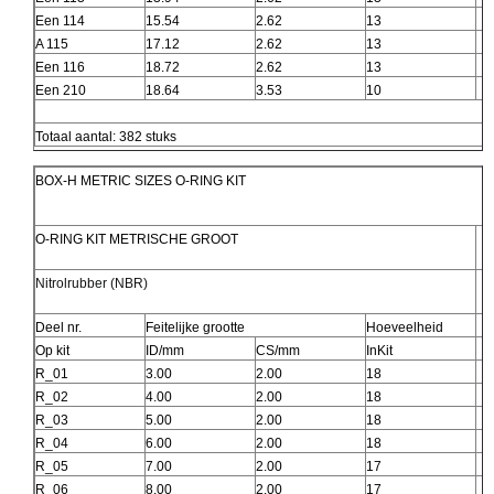
Een 114
15.54
2.62
13
A 115
17.12
2.62
13
Een 116
18.72
2.62
13
Een 210
18.64
3.53
10
Totaal aantal: 382 stuks
BOX-H METRIC SIZES O-RING KIT
O-RING KIT METRISCHE GROOT
Nitrolrubber (NBR)
Deel nr.
Feitelijke grootte
Hoeveelheid
Op kit
ID/mm
CS/mm
InKit
R_01
3.00
2.00
18
R_02
4.00
2.00
18
R_03
5.00
2.00
18
R_04
6.00
2.00
18
R_05
7.00
2.00
17
R_06
8.00
2.00
17