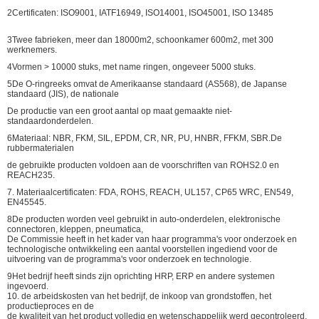
2Certificaten: ISO9001, IATF16949, ISO14001, ISO45001, ISO 13485
3Twee fabrieken, meer dan 18000m2, schoonkamer 600m2, met 300
werknemers.
4Vormen > 10000 stuks, met name ringen, ongeveer 5000 stuks.
5De O-ringreeks omvat de Amerikaanse standaard (AS568), de Japanse
standaard (JIS), de nationale
De productie van een groot aantal op maat gemaakte niet-
standaardonderdelen.
6Materiaal: NBR, FKM, SIL, EPDM, CR, NR, PU, HNBR, FFKM, SBR.
De
rubbermaterialen
de gebruikte producten voldoen aan de voorschriften van ROHS2.0 en
REACH235.
7. Materiaalcertificaten: FDA, ROHS, REACH, UL157, CP65 WRC, EN549,
EN45545.
8De producten worden veel gebruikt in auto-onderdelen, elektronische
connectoren, kleppen, pneumatica,
De Commissie heeft in het kader van haar programma's voor onderzoek en
technologische ontwikkeling een aantal voorstellen ingediend voor de
uitvoering van de programma's voor onderzoek en technologie.
9Het bedrijf heeft sinds zijn oprichting HRP, ERP en andere systemen
ingevoerd.
10. de arbeidskosten van het bedrijf, de inkoop van grondstoffen, het
productieproces en de
de kwaliteit van het product volledig en wetenschappelijk werd gecontroleerd.