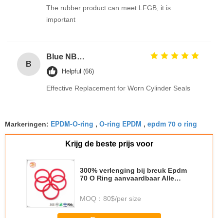
The rubber product can meet LFGB, it is
important
Blue NBR U Cup Ring Seal for Hydraulic Cylinders with Excellent Abrasion-Resistance and Good Rebound Resistance
B
Helpful (66)
Effective Replacement for Worn Cylinder Seals
EPDM-O-ring
O-ring EPDM
epdm 70 o ring
Markeringen:
,
,
Krijg de beste prijs voor
300% verlenging bij breuk Epdm
70 O Ring aanvaardbaar Alle
maten Weerbestand voor
prestaties
MOQ：
80$/per size