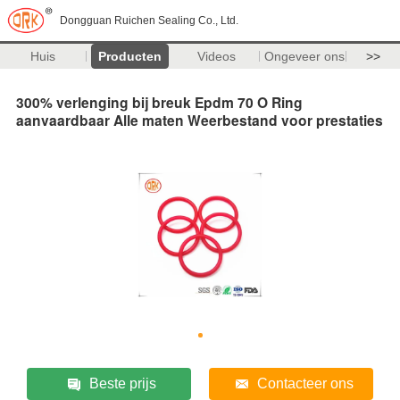
Dongguan Ruichen Sealing Co., Ltd.
Huis
Producten
Videos
Ongeveer ons
>>
300% verlenging bij breuk Epdm 70 O Ring
aanvaardbaar Alle maten Weerbestand voor prestaties
Beste prijs
Contacteer ons