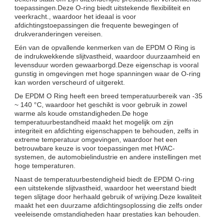
toepassingen.Deze O-ring biedt uitstekende flexibiliteit en
veerkracht., waardoor het ideaal is voor
afdichtingstoepassingen die frequente bewegingen of
drukveranderingen vereisen.
Eén van de opvallende kenmerken van de EPDM O Ring is
de indrukwekkende slijtvastheid, waardoor duurzaamheid en
levensduur worden gewaarborgd.Deze eigenschap is vooral
gunstig in omgevingen met hoge spanningen waar de O-ring
kan worden verscheurd of uitgerekt.
De EPDM O Ring heeft een breed temperatuurbereik van -35
~ 140 °C, waardoor het geschikt is voor gebruik in zowel
warme als koude omstandigheden.De hoge
temperatuurbestandheid maakt het mogelijk om zijn
integriteit en afdichting eigenschappen te behouden, zelfs in
extreme temperatuur omgevingen, waardoor het een
betrouwbare keuze is voor toepassingen met HVAC-
systemen, de automobielindustrie en andere instellingen met
hoge temperaturen.
Naast de temperatuurbestendigheid biedt de EPDM O-ring
een uitstekende slijtvastheid, waardoor het weerstand biedt
tegen slijtage door herhaald gebruik of wrijving.Deze kwaliteit
maakt het een duurzame afdichtingsoplossing die zelfs onder
veeleisende omstandigheden haar prestaties kan behouden.