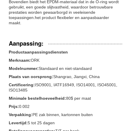
Bovendien biedt het EPDM-materiaal dat in de O-ring wordt
gebruikt, een goede slijtvastheid, waardoor betrouwbare
prestaties worden gewaarborgd in veeleisende
toepassingen.het product flexibeler en aanpasbaarder
maakt.
Aanpassing:
Productaanpassingsdiensten
Merknaam:
ORK
Modelnummer:
Standaard en niet-standaard
Plaats van oorsprong:
Shangrao, Jiangxi, China
Certificering:
ISO9001, IATF16949, ISO14001, ISO45001,
ISO13485
Minimale bestelhoeveelheid:
80$ per maat
Prijs:
0.002
Verpakking:
PE zak binnen, kartonnen buiten
Levertijd:
5 tot 25 dagen
Betalingsvoorwaarden:
T/T per bank