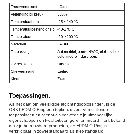
Traanweerstand
- Goed.
Verlenging bij breuk
300%
Temperatuurbereik
-35 ~ 140 °C
Temperatuurbestendigheid
-40-170°C
Temperatuur
-50 ~ 200 °C
Materiaal
EPDM
Toepassing
Automobiel, bouw, HVAC, elektrische en
vele andere industrieën.
UV-resistentie
Uitstekend.
Olieweerstand
Eerlijk
Kleur
Zwart
Toepassingen:
Als het gaat om veelzijdige afdichtingsoplossingen, is de
ORK EPDM O Ring een topkeuze voor verschillende
toepassingen en scenario's vanwege zijn uitzonderlijke
eigenschappen en kwaliteit.een gerenommeerd merk bekend
om zijn betrouwbare producten, de EPDM O Ring is
verkrijgbaar in zowel standaard als niet-standaard