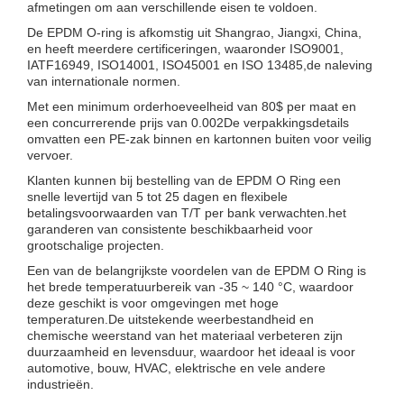
afmetingen om aan verschillende eisen te voldoen.
De EPDM O-ring is afkomstig uit Shangrao, Jiangxi, China,
en heeft meerdere certificeringen, waaronder ISO9001,
IATF16949, ISO14001, ISO45001 en ISO 13485,de naleving
van internationale normen.
Met een minimum orderhoeveelheid van 80$ per maat en
een concurrerende prijs van 0.002De verpakkingsdetails
omvatten een PE-zak binnen en kartonnen buiten voor veilig
vervoer.
Klanten kunnen bij bestelling van de EPDM O Ring een
snelle levertijd van 5 tot 25 dagen en flexibele
betalingsvoorwaarden van T/T per bank verwachten.het
garanderen van consistente beschikbaarheid voor
grootschalige projecten.
Een van de belangrijkste voordelen van de EPDM O Ring is
het brede temperatuurbereik van -35 ~ 140 °C, waardoor
deze geschikt is voor omgevingen met hoge
temperaturen.De uitstekende weerbestandheid en
chemische weerstand van het materiaal verbeteren zijn
duurzaamheid en levensduur, waardoor het ideaal is voor
automotive, bouw, HVAC, elektrische en vele andere
industrieën.