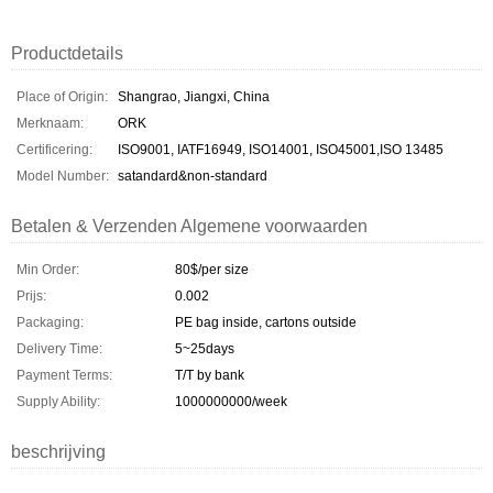
Productdetails
Place of Origin:
Shangrao, Jiangxi, China
Merknaam:
ORK
Certificering:
ISO9001, IATF16949, ISO14001, ISO45001,ISO 13485
Model Number:
satandard&non-standard
Betalen & Verzenden Algemene voorwaarden
Min Order:
80$/per size
Prijs:
0.002
Packaging:
PE bag inside, cartons outside
Delivery Time:
5~25days
Payment Terms:
T/T by bank
Supply Ability:
1000000000/week
beschrijving