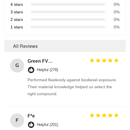
4 stars
0%
3 stars
0%
2 stars
0%
1 stars
0%
All Reviews
Green FVMQ Fluorosilicone Heat Resistant O Ring Manufacturer For Refining Oil Equipment
G
Helpful (278)
Performed flawlessly against biodiesel exposure.
Their material knowledge helped us select the
right compound.
F*e
F
Helpful (201)