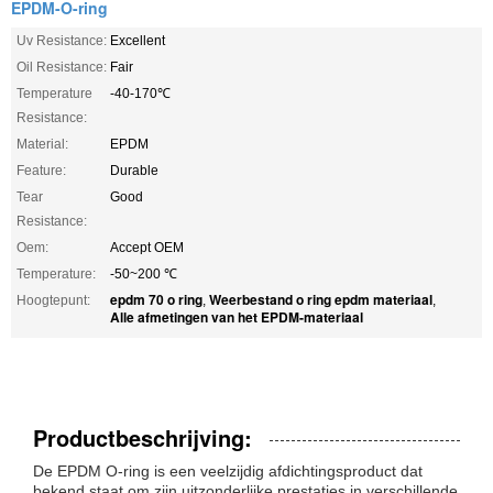
EPDM-O-ring
Uv Resistance:
Excellent
Oil Resistance:
Fair
Temperature
-40-170℃
Resistance:
Material:
EPDM
Feature:
Durable
Tear
Good
Resistance:
Oem:
Accept OEM
Temperature:
-50~200 ℃
epdm 70 o ring
Weerbestand o ring epdm materiaal
Hoogtepunt:
,
,
Alle afmetingen van het EPDM-materiaal
Productbeschrijving:
De EPDM O-ring is een veelzijdig afdichtingsproduct dat
bekend staat om zijn uitzonderlijke prestaties in verschillende