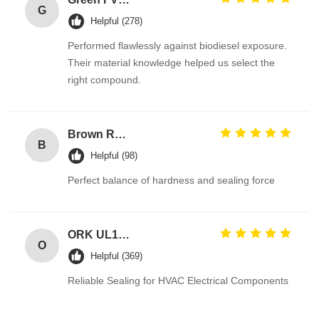
G
Helpful (278)
Performed flawlessly against biodiesel exposure.
Their material knowledge helped us select the
right compound.
Brown Reddish FPM 90A High Pressure Resistance FKM O Ring Hydraulic Seals Manufacturer
B
Helpful (98)
Perfect balance of hardness and sealing force
ORK UL157 High Temperature Industrial Colored Silicone O Rings Suppliers
O
Helpful (369)
Reliable Sealing for HVAC Electrical Components