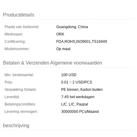
Productdetails
Plaats van herkomst:
Guangdong, China
Merknaam:
ORK
Certificering:
FDA,ROHS,ISO9001,TS16949
Modelnummer:
Op maat
Betalen & Verzenden Algemene voorwaarden
Min. bestelaantal:
100 USD
Prijs:
0.01 ~ 2 USD/PCS
Verpakking Details:
PE binnen, Karton buiten
Levertijd:
7-45 het werkdagen
Betalingscondities:
L/C, L/C, Paypal
Levering vermogen:
30000000 PCs/Maand
beschrijving