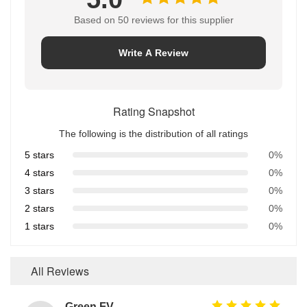
Based on 50 reviews for this supplier
Write A Review
Rating Snapshot
The following is the distribution of all ratings
5 stars
0%
4 stars
0%
3 stars
0%
2 stars
0%
1 stars
0%
All Reviews
Green FVMQ Fluorosilicone Heat Resistant O Ring Manufacturer For Refining Oil Equipment