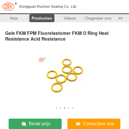
Dongguan Ruichen Sealing Co., Ltd.
Huis
Producten
Videos
Ongeveer ons
>>
Gele FKM FPM Fluorelastomer FKM O Ring Heat
Resistance Acid Resistance
Beste prijs
Contacteer ons