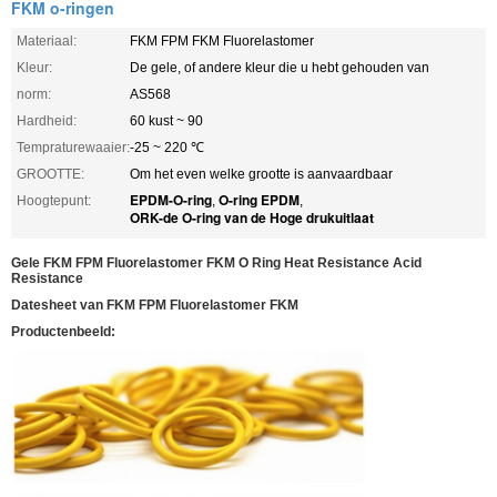
FKM o-ringen
Materiaal:
FKM FPM FKM Fluorelastomer
Kleur:
De gele, of andere kleur die u hebt gehouden van
norm:
AS568
Hardheid:
60 kust ~ 90
Tempraturewaaier:
-25 ~ 220 ℃
GROOTTE:
Om het even welke grootte is aanvaardbaar
EPDM-O-ring
O-ring EPDM
Hoogtepunt:
,
,
ORK-de O-ring van de Hoge drukuitlaat
Gele FKM FPM Fluorelastomer FKM O Ring Heat Resistance Acid
Resistance
Datesheet van FKM FPM Fluorelastomer FKM
Productenbeeld: