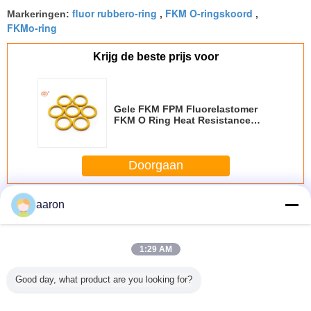
fluor rubbero-ring
FKM O-ringskoord
Markeringen:
,
,
FKMo-ring
Krijg de beste prijs voor
Gele FKM FPM Fluorelastomer
FKM O Ring Heat Resistance
Acid Resistance
Doorgaan
FKM o-ringen
Meer
aaron
1:29 AM
Good day, what product are you looking for?
De duurzame
De Kust van
70 ShoreA
Zwarte 
Doos van de O-
Standard 75 van
Groene FKM O
Weerst
ringsuitrusting -
het
Ring voor de
Anticorr
de Dimensies van
RoHscertificaat
automobielindustrie
FKM Rub