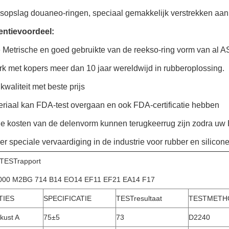
gsopslag douaneo-ringen, speciaal gemakkelijk verstrekken aa
ntievoordeel:
 Metrische en goed gebruikte van de reekso-ring vorm van al 
rk met kopers meer dan 10 jaar wereldwijd in rubberoplossing.
kwaliteit met beste prijs
eriaal kan FDA-test overgaan en ook FDA-certificatie hebben
 kosten van de delenvorm kunnen terugkeerrug zijn zodra uw 
er speciale vervaardiging in de industrie voor rubber en silico
TESTrapport
00 M2BG 714 B14 EO14 EF11 EF21 EA14 F17
TIES
SPECIFICATIE
TESTresultaat
TESTMETH
kust A
75±5
73
D2240