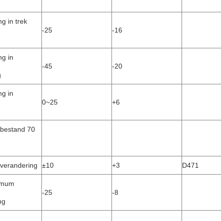
g in trek
-25
-16
ng in
-45
-20
g
ng in
0~25
+6
 bestand 70
verandering
±10
+3
D471
imum
-25
-8
ng