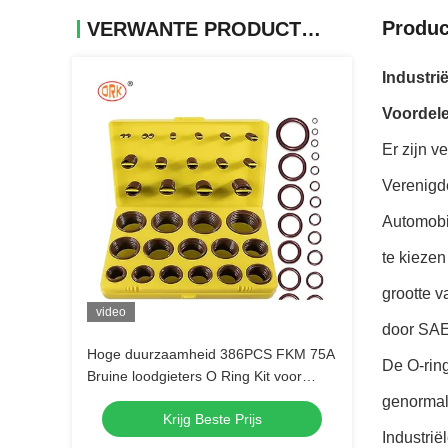
Produc
VERWANTE PRODUCTEN
Industri
Voordele
Er zijn v
Verenigd
Automobi
te kiezen
grootte 
video
door SAE
Hoge duurzaamheid 386PCS FKM 75A
De O-ring
Bruine loodgieters O Ring Kit voor
automotive kraan reparatie
genormal
Krijg Beste Prijs
afdichtingen
Industrië