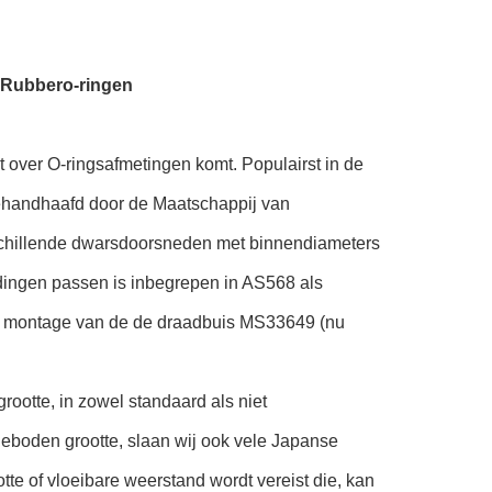
r Rubbero-ringen
 over O-ringsafmetingen komt. Populairst in de
Gehandhaafd door de Maatschappij van
rschillende dwarsdoorsneden met binnendiameters
indingen passen is inbegrepen in AS568 als
 in montage van de de draadbuis MS33649 (nu
rootte, in zowel standaard als niet
eboden grootte, slaan wij ook vele Japanse
tte of vloeibare weerstand wordt vereist die, kan