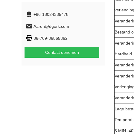
verlengin
+86-18024335478
Veranderi
Aaron@dgork.com
Bestand ol
86-769-86865862
Veranderi
Contact opnemen
Hardheid
Veranderin
Veranderi
Verlengin
Veranderi
Lage bes
Temperat
3 MIN -4