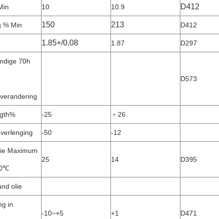
D412
Min
10
10.9
150
213
g % Min
D412
1.85+/0.08
1.87
D297
endige 70h
D573
verandering
ngth%
-25
﹢26
verlenging
-50
-12
ie Maximum
25
14
D395
00℃
nd olie
ng in
-10~+5
+1
D471