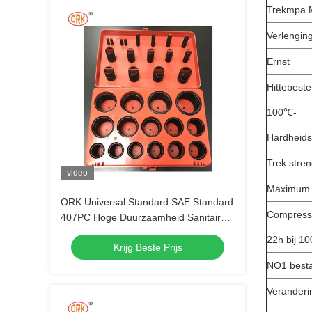
Trekmpa 
Verlengin
Ernst
Hittebest
100℃-
Hardheids
Trek stre
video
Maximum 
ORK Universal Standard SAE Standard
Compress
407PC Hoge Duurzaamheid Sanitair
Rubber O Ring Kit
22h bij 1
Krijg Beste Prijs
NO1 besta
Veranderi