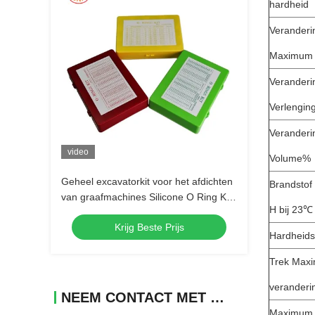
hardheid
Veranderin
Maximum
Veranderi
Verlengin
Veranderi
video
Volume%
Geheel excavatorkit voor het afdichten
Brandstof
van graafmachines Silicone O Ring Kit
H bij 23℃
Inclusief Geheel excavatorkit
Krijg Beste Prijs
Hardheids
Trek Max
veranderi
NEEM CONTACT MET ONS OP
Maximum