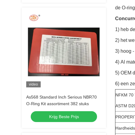
de O-rin
Concurre
1)
heb de
2)
het we
3)
hoog - 
4)
Al mat
5)
OEM de
6)
een ze
video
NFKM 70 
As568 Standard Inch Serious NBR70
O-Ring Kit assortiment 382 stuks
ASTM D20
Krijg Beste Prijs
PROPERI
Hardheids