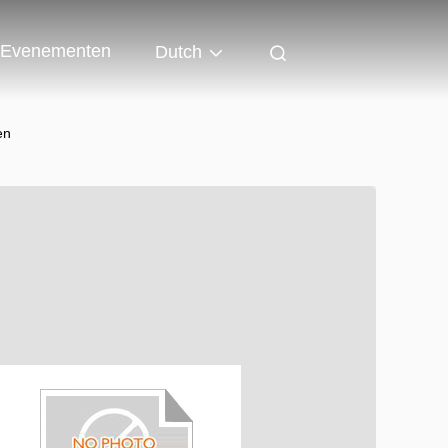
Evenementen
Dutch
en