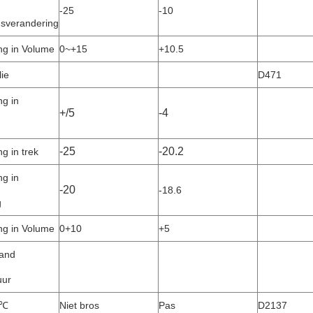
-25
-10
gsverandering
ng in Volume
0~+15
+10.5
ie
D471
ng in
+/5
-4
-25
-20.2
g in trek
ng in
-20
-18.6
g
ng in Volume
0+10
+5
tand
uur
0℃
Niet bros
Pas
D2137