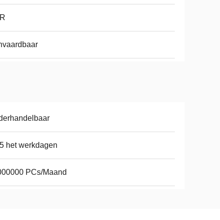
R
nvaardbaar
derhandelbaar
5 het werkdagen
000000 PCs/Maand