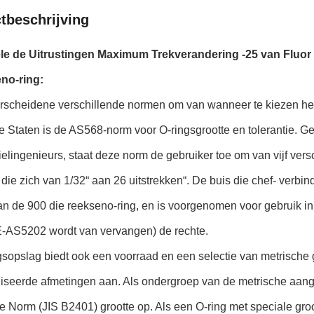
tbeschrijving
ële de Uitrustingen Maximum Trekverandering -25 van Fluo
no-ring:
erscheidene verschillende normen om van wanneer te kiezen het
e Staten is de AS568-norm voor O-ringsgrootte en tolerantie. 
elingenieurs, staat deze norm de gebruiker toe om van vijf ve
 die zich van 1/32“ aan 26 uitstrekken“. De buis die chef- verb
van de 900 die reekseno-ring, en is voorgenomen voor gebruik
-AS5202 wordt van vervangen) de rechte.
sopslag biedt ook een voorraad en een selectie van metrische g
iseerde afmetingen aan. Als ondergroep van de metrische aang
le Norm (JIS B2401) grootte op. Als een O-ring met speciale groo