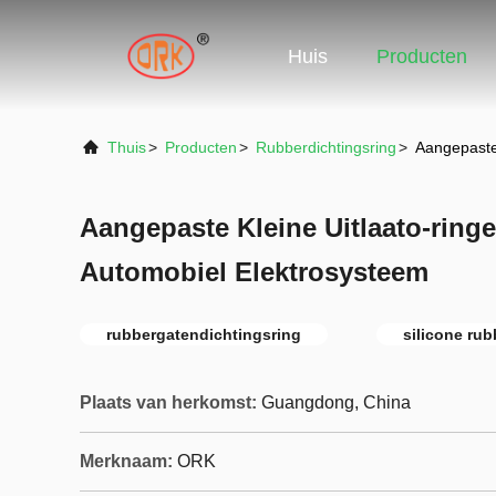
Huis
Producten
Thuis
>
Producten
>
Rubberdichtingsring
>
Aangepaste
Aangepaste Kleine Uitlaato-ring
Automobiel Elektrosysteem
rubbergatendichtingsring
silicone ru
Plaats van herkomst:
Guangdong, China
Merknaam:
ORK