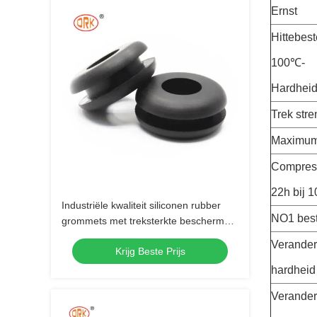
Ernst
Hittebes
100℃-
Hardheid
Trek str
Maximum
Compres
22h bij 
Industriële kwaliteit siliconen rubber
NO1 best
grommets met treksterkte bescherm
draden aangepaste elektrische kabel
Verander
Krijg Beste Prijs
bescherm
hardheid
Veranderi