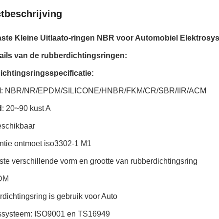
tbeschrijving
te Kleine Uitlaato-ringen NBR voor Automobiel Elektrosy
ails van de rubberdichtingsringen:
chtingsringsspecificatie:
l
: NBR/NR/EPDM/SILICONE/HNBR/FKM/CR/SBR/IIR/ACM
d
: 20~90 kust A
eschikbaar
antie ontmoet iso3302-1 M1
te verschillende vorm en grootte van rubberdichtingsring
DM
dichtingsring is gebruik voor Auto
tssysteem: ISO9001 en TS16949