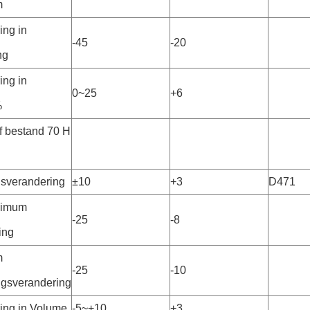
m
ing in
-45
-20
ng
ing in
0~25
+6
%
f bestand 70 H
sverandering
±10
+3
D471
ximum
-25
-8
ing
m
-25
-10
ngsverandering
ing in Volume
-5~+10
+3