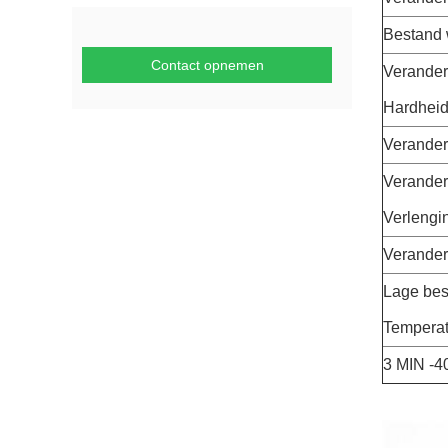
Bestand 
Contact opnemen
Verander
Hardhei
Veranderi
Verander
Verlengi
Verander
Lage bes
Temperat
3 MIN -