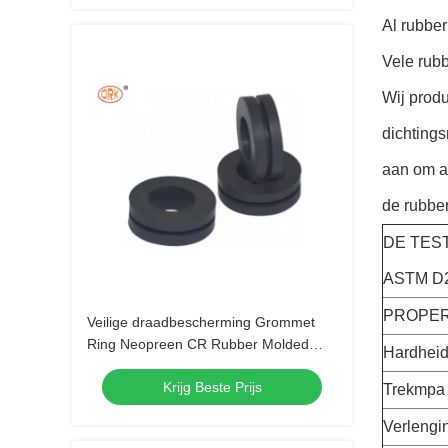
Al rubbe
Vele rub
Wij produ
dichtings
aan om a
de rubber
DE TEST
ASTM D2
PROPER
Veilige draadbescherming Grommet
Ring Neopreen CR Rubber Molded
Hardheid
Parts Compatibel met pompen en
Krijg Beste Prijs
kleppen
Trekmpa
Verlengi