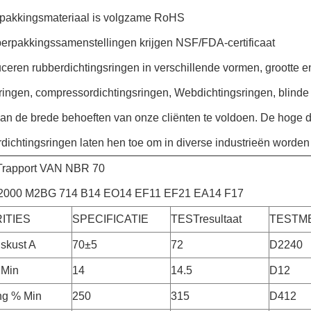
rpakkingsmateriaal is volgzame RoHS
berpakkingssamenstellingen krijgen NSF/FDA-certificaat
ceren rubberdichtingsringen in verschillende vormen, grootte en s
ringen, compressordichtingsringen, Webdichtingsringen, blinde
an de brede behoeften van onze cliënten te voldoen. De hoge d
dichtingsringen laten hen toe om in diverse industrieën worden 
rapport VAN NBR 70
000 M2BG 714 B14 EO14 EF11 EF21 EA14 F17
ITIES
SPECIFICATIE
TESTresultaat
TESTM
skust A
70±5
72
D2240
 Min
14
14.5
D12
ng % Min
250
315
D412