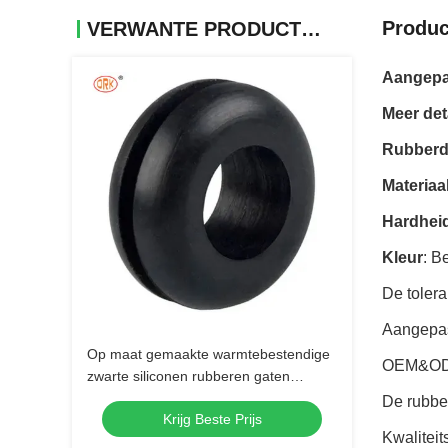
Produc
VERWANTE PRODUCTEN
Aangepas
Meer det
Rubberdi
Materiaa
Hardhei
Kleur
: B
De toler
Aangepas
Op maat gemaakte warmtebestendige
OEM&O
zwarte siliconen rubberen gaten
grommets stekker / rubberen kabel
De rubber
Krijg Beste Prijs
grommet ring voor auto onderdelen
Kwalitei