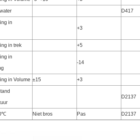
water
D417
ing in
+3
d
ng in trek
+5
ing in
-14
ng
ing in Volume
±15
+3
tand
D2137
uur
40℃
Niet bros
Pas
D2137