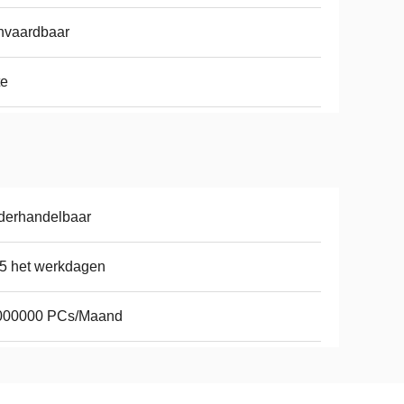
nvaardbaar
te
derhandelbaar
5 het werkdagen
000000 PCs/Maand