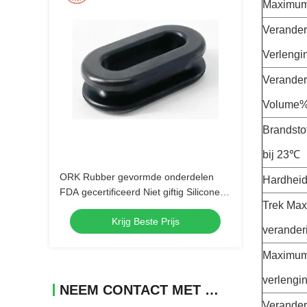
Maximu
Verander
Verlengi
Verander
Volume
Brandsto
bij 23℃
ORK Rubber gevormde onderdelen
Hardheid
FDA gecertificeerd Niet giftig Silicone
Trek Ma
rubber grommets Treksterkte 1000 PSI
Krijg Beste Prijs
verander
Maximu
verlengi
NEEM CONTACT MET ONS OP
Verander