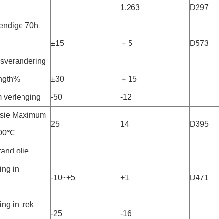
1.263
D297
tendige 70h
±15
﹢5
D573
sverandering
ength%
±30
﹢15
 verlenging
-50
-12
sie Maximum
25
14
D395
100℃
and olie
ing in
-10~+5
+1
D471
ng in trek
-25
-16