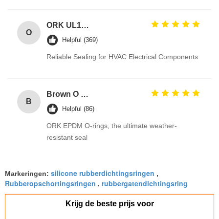
ORK UL157 High Temperature Industrial Colored Silicone O Rings Suppliers
O
Helpful (369)
Reliable Sealing for HVAC Electrical Components
Brown O Ring epdm Durable Material For Automotive Efficiency And Performance
B
Helpful (86)
ORK EPDM O-rings, the ultimate weather-
resistant seal
silicone rubberdichtingsringen
Markeringen:
,
Rubberopschortingsringen
rubbergatendichtingsring
,
Krijg de beste prijs voor