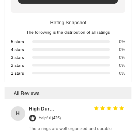
Rating Snapshot
The following is the distribution of all ratings
5 stars
0%
4 stars
0%
3 stars
0%
2 stars
0%
1 stars
0%
All Reviews
High Durable 386PCS FKM 75A Brown Plumbing O Ring Kit for Automotive Faucet Repair Seals
H
Helpful (425)
The o rings are well-organized and durable