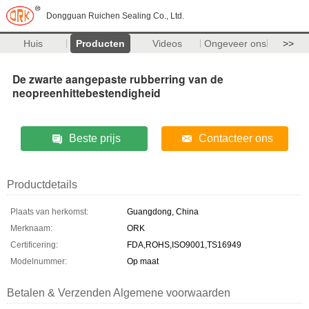
Dongguan Ruichen Sealing Co., Ltd.
Huis
Producten
Videos
Ongeveer ons
>>
De zwarte aangepaste rubberring van de
neopreenhittebestendigheid
Beste prijs
Contacteer ons
Productdetails
Plaats van herkomst:
Guangdong, China
Merknaam:
ORK
Certificering:
FDA,ROHS,ISO9001,TS16949
Modelnummer:
Op maat
Betalen & Verzenden Algemene voorwaarden