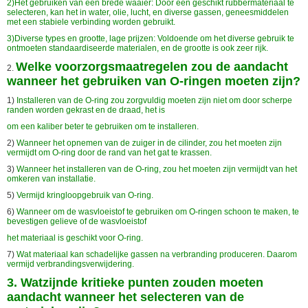
2)Het gebruiken van een brede waaier: Door een geschikt rubbermateriaal te
selecteren, kan het in water, olie, lucht,
en diverse gassen, geneesmiddelen
met een stabiele verbinding worden
gebruikt
.
3)Diverse types en grootte, lage prijzen: Voldoende om het diverse gebruik te
ontmoeten standaardiseerde materialen, en de grootte is ook zeer rijk.
Welke voorzorgsmaatregelen zou de aandacht
2.
wanneer het gebruiken van O-ringen moeten zijn?
1)
Installeren van de O-ring zou zorgvuldig moeten zijn niet om door scherpe
randen worden gekrast en de draad, het is
om een
kaliber
beter
te gebruiken om te installeren.
2)
Wanneer het opnemen van de zuiger in de cilinder, zou het moeten zijn
vermijdt om O-ring door de
rand van het gat
te krassen
.
3)
Wanneer het installeren van de O-ring, zou het moeten zijn vermijdt van het
omkeren van installatie.
5)
Vermijd kringloopgebruik van O-ring.
6)
Wanneer om de wasvloeistof te gebruiken om O-ringen schoon te maken, te
bevestigen gelieve of de wasvloeistof
het materiaal is
geschikt voor O-ring.
7)
Wat materiaal kan schadelijke gassen na verbranding produceren. Daarom
vermijd verbrandingsverwijdering.
3. Watzijnde kritieke punten zouden moeten
aandacht wanneer het selecteren van de