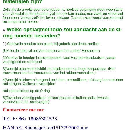
materialen zijn?
Zelfs als de grootte zeer verenigbaar is, heeft de verbinding geen weerstand
voor vloeistof en temperatuur, zal het ook kan produceren zwelt en verstevigt
fenomeen, verkort zelfs het leven, lekkage. Daarom zorg vooraf aan vloeistof
en temperatuur ervoor.
Welke opslagmethode zou aandacht aan de O-
4.
ring moeten besteden?
1)
Gelieve te houden een plaats bij gebrek aan direct zonlicht.
(UV en de hitte zal het verouderen van het rubber. versnellen)
2)Gelieve te houden in geventileerde, lage vochtigheidsplaatsen, vanaf
vochtigheid en schimmel.
3)Vermijd plaatsend dichtbij de hittebronnen op hoge temperatuur. (Het
Verwarmen kon het verouderen van het rubber versnellen.)
4)Vermijd hierboven hangend op haken, metaallijnen, of draag hen met riem
het hangen. Gelieve te vermijden
het beklemtonen op de O-ring
5)Tevreden volledig pakket. (of kan krassen of buitenlandse kwestie
veroorzaken die. aanhangen)
Contacteer me nu:
TELE: 86+ 18086301523
HANDELSmanager: cn1517797007iuue