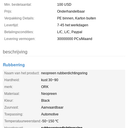
Min. bestelaantal:
100 USD
Prijs:
Onderhandelbaar
Verpakking Details:
PE binnen, Karton buiten
Levertijd:
7-45 het werkdagen
Betalingscondities:
L/C, L/C, Paypal
Levering vermogen:
30000000 PCs/Maand
beschrijving
Rubberring
Naam van het product:
neopreen rubberdichtingsring
Hardheid:
kust 30~90
merk:
ORK
Materiaal:
Neopreen
Kleur:
Black
Zuurvast:
Aanvaardbaar
Toepassing:
Automotive
Temperatuurweerstand:
-50~150 ℃
rubbergatendichtingsring
Hoogtepunt:
,