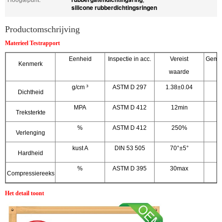
silicone rubberdichtingsringen
Productomschrijving
Materieel Testrapport
Eenheid
Inspectie in acc.
Vereist
Geme
Kenmerk
waarde
g/cm ³
ASTM D 297
1.38±0.04
Dichtheid
MPA
ASTM D 412
12min
Treksterkte
%
ASTM D 412
250%
3
Verlenging
kust A
DIN 53 505
70°±5°
Hardheid
%
ASTM D 395
30max
2
Compressiereeks
Het detail toont