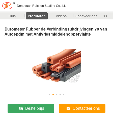
Dongguan Ruichen Sealing Co., Ltd.
Huis
Producten
Videos
Ongeveer ons
>>
Durometer Rubber de Verbindingsuitdrijvingen 70 van
Autoepdm met Antivriesmiddelenoppervlakte
Beste prijs
Contacteer ons