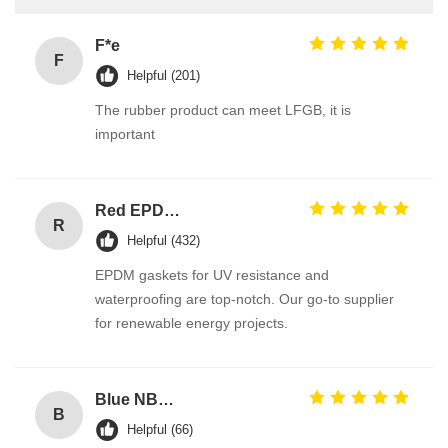
F*e
F
Helpful (201)
The rubber product can meet LFGB, it is
important
Red EPDM Automotive Rubber Seals with Excellent Abrasion Resistance and Tensile Strength Hydraulic Cylinder Seal
R
Helpful (432)
EPDM gaskets for UV resistance and
waterproofing are top-notch. Our go-to supplier
for renewable energy projects.
Blue NBR U Cup Ring Seal for Hydraulic Cylinders with Excellent Abrasion-Resistance and Good Rebound Resistance
B
Helpful (66)