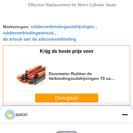
Effective Replacement for Worn Cylinder Seals
rubberverbindingsuitdrijvingen
Markeringen:
,
rubberverbindingsstrook
,
de strook van de siliconeverbinding
Krijg de beste prijs voor
Durometer Rubber de
Verbindingsuitdrijvingen 70 van
Autoepdm met
Antivriesmiddelenoppervlakte
Doorgaan
De Rubberuitdrijving van EPDM
aaron
Meer