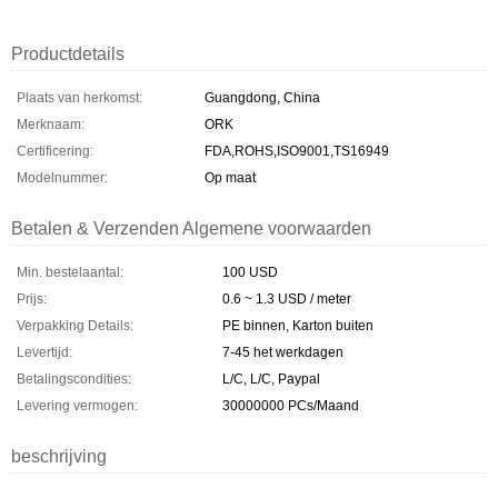
Productdetails
Plaats van herkomst:
Guangdong, China
Merknaam:
ORK
Certificering:
FDA,ROHS,ISO9001,TS16949
Modelnummer:
Op maat
Betalen & Verzenden Algemene voorwaarden
Min. bestelaantal:
100 USD
Prijs:
0.6 ~ 1.3 USD / meter
Verpakking Details:
PE binnen, Karton buiten
Levertijd:
7-45 het werkdagen
Betalingscondities:
L/C, L/C, Paypal
Levering vermogen:
30000000 PCs/Maand
beschrijving