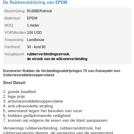
De Rubberuitdrijving van EPDM
Beschrijving:
RUBBERstrook
Materiaal:
EPDM
MOQ:
1 meter
VORMkosten:
100 USD
Toepassing:
Landbouw
Hardheid:
30 - kust 80
rubberverbindingsstrook
Hoogtepunt:
,
de strook van de siliconeverbinding
Durometer Rubber de Verbindingsuitdrijvingen 70 van Autoepdm met
Antivriesmiddelenoppervlakte
Snel Detail:
1, goede kwaliteit
2, lage prijs
3, antivriesmiddelenoppervlakte
4, anti-ultraviolette straling
5, weerstand tegen het bevuilen van ozon
6, hebben gediplomeerde veiligheid
7, kunnen wij volgens de eisen van de klant aanpassen.
Versierings rubberverbinding, rubberrandstrook, het
rubberversiering deging, de versiering van de vensterrand,