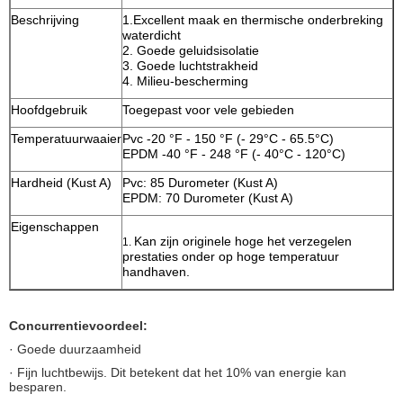
Beschrijving
1.Excellent maak en thermische onderbreking
waterdicht
2. Goede geluidsisolatie
3. Goede luchtstrakheid
4. Milieu-bescherming
Hoofdgebruik
Toegepast voor vele gebieden
Temperatuurwaaier
Pvc -20 °F - 150 °F (- 29°C - 65.5°C)
EPDM -40 °F - 248 °F (- 40°C - 120°C)
Hardheid (Kust A)
Pvc: 85 Durometer (Kust A)
EPDM: 70 Durometer (Kust A)
Eigenschappen
Kan zijn originele hoge het verzegelen
1.
prestaties onder op hoge temperatuur
handhaven.
Concurrentievoordeel:
· Goede duurzaamheid
· Fijn luchtbewijs. Dit betekent dat het 10% van energie kan
besparen.