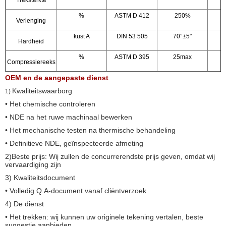
%
ASTM D 412
250%
2
Verlenging
kust A
DIN 53 505
70°±5°
Hardheid
%
ASTM D 395
25max
2
Compressiereeks
OEM en de aangepaste dienst
Kwaliteitswaarborg
1)
• Het chemische controleren
• NDE na het ruwe machinaal bewerken
• Het mechanische testen na thermische behandeling
• Definitieve NDE, geïnspecteerde afmeting
2)Beste prijs: Wij zullen de concurrerendste prijs geven, omdat wij
vervaardiging zijn
3) Kwaliteitsdocument
• Volledig Q.A-document vanaf cliëntverzoek
4) De dienst
• Het trekken: wij kunnen uw originele tekening vertalen, beste
suggestie aanbieden