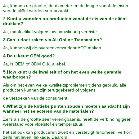
Ja, kunnen de grootte, de diameter en de lengte vanaf de eisen
van de cliënt worden veroorzaakt.
Kunt u woorden op producten vanaf de eis van de cliënt
2.
drukken?
Ja, maak etiket volgens uw nauwkeurig vereiste.
3.Can u doet zaken via Ali Online Transaction?
Ja, kunnen wij de overeenkomst door AOT maken.
4.Do u keurt OEM goed?
Ja, is OEM of ODM O.K. allebei.
5.How kunt u de kwaliteit of om het even welke garantie
waarborgen?
Als om het even welke kwaliteitsproblemen tijdens gebruik, alle
producten kunnen zijn teruggekeerd of volgens
de verzoeken van de consument.
6.What zijn de kritieke punten zouden moeten aandacht zijn
wanneer het selecteren van de materialen?
Zelfs als de grootte zeer verenigbaar is, heeft de verbinding geen
weerstand voor vloeistof en temperatuur,
het zal
ook kan produceren zwelt en verstevigt fenomeen, verkort
zelfs het leven, lekkage. Daarom