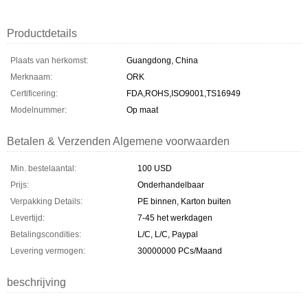
Productdetails
Plaats van herkomst:
Guangdong, China
Merknaam:
ORK
Certificering:
FDA,ROHS,ISO9001,TS16949
Modelnummer:
Op maat
Betalen & Verzenden Algemene voorwaarden
Min. bestelaantal:
100 USD
Prijs:
Onderhandelbaar
Verpakking Details:
PE binnen, Karton buiten
Levertijd:
7-45 het werkdagen
Betalingscondities:
L/C, L/C, Paypal
Levering vermogen:
30000000 PCs/Maand
beschrijving