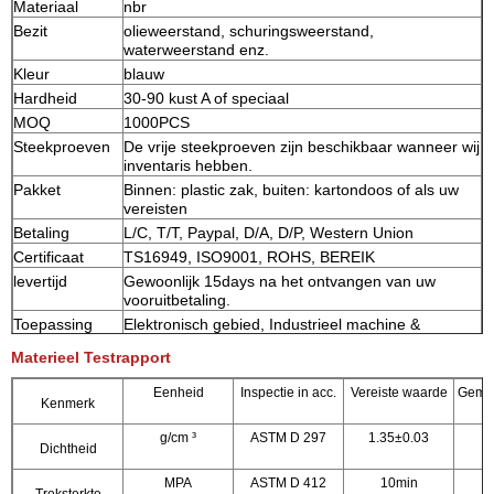
Materiaal
nbr
Bezit
olieweerstand, schuringsweerstand,
waterweerstand enz.
Kleur
blauw
Hardheid
30-90 kust A of speciaal
MOQ
1000PCS
Steekproeven
De vrije steekproeven zijn beschikbaar wanneer wij
inventaris hebben.
Pakket
Binnen: plastic zak, buiten: kartondoos of als uw
vereisten
Betaling
L/C, T/T, Paypal, D/A, D/P, Western Union
Certificaat
TS16949, ISO9001, ROHS, BEREIK
levertijd
Gewoonlijk 15days na het ontvangen van uw
vooruitbetaling.
Toepassing
Elektronisch gebied, Industrieel machine &
materiaal, het cilindrische oppervlakte statische
Materieel Testrapport
verzegelen, het vlakke gezicht statische
verzegelen, het vacuümflens verzegelen, de
Eenheid
Inspectie in acc.
Vereiste waarde
Geme
toepassing van de driehoeksgroef, het
Kenmerk
pneumatische dynamische verzegelen, de
Medische apparatuurindustrie, zware machines,
g/cm ³
ASTM D 297
1.35±0.03
Dichtheid
graafwerktuigen, enz.
MPA
ASTM D 412
10min
Treksterkte