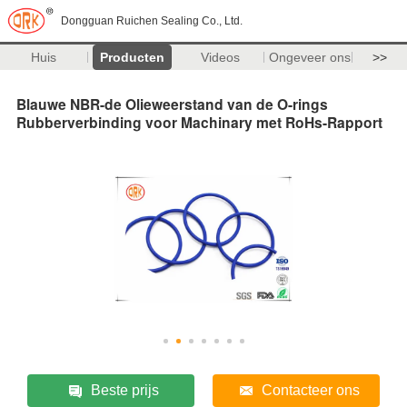
Dongguan Ruichen Sealing Co., Ltd.
Huis
Producten
Videos
Ongeveer ons
>>
Blauwe NBR-de Olieweerstand van de O-rings
Rubberverbinding voor Machinary met RoHs-Rapport
Beste prijs
Contacteer ons