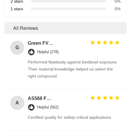
2 stars
0%
1 stars
0%
All Reviews
Green FVMQ Fluorosilicone Heat Resistant O Ring Manufacturer For Refining Oil Equipment
G
Helpful (278)
Performed flawlessly against biodiesel exposure.
Their material knowledge helped us select the
right compound.
AS568 Fpm Ffkm Nbr Fkm Epdm Silicone Perfluoroelastomer Hnbr EN549 Rubber O ring 1mm Seals
A
Helpful (562)
Certified quality for safety-critical applications