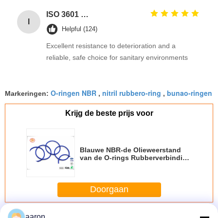
ISO 3601 Excellent Weathering Resistance EPDM Rubber O Rings Seals for Industrial Applications
I
Helpful (124)
Excellent resistance to deterioration and a
reliable, safe choice for sanitary environments
O-ringen NBR
nitril rubbero-ring
bunao-ringen
Markeringen:
,
,
Krijg de beste prijs voor
Blauwe NBR-de Olieweerstand
van de O-rings Rubberverbinding
voor Machinary met RoHs-
Rapport
Doorgaan
NBR-O-ring
Meer
aaron