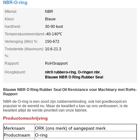
NBR-O-ring
Mterial:
NBR
Kleur:
Blauw
hardheid:
30-90 kust
Temperatuurweerstand:
-40-140℃
Verlenging (Min) %:
150-672
Treksterkte (Maximum)
10.6-21.3
%:
Rapport:
RoHSrapport
nitril rubbero-ring
O-ringen nbr
Hoogtepunt:
,
,
Blauwe NBR O Ring Rubber Seal
Blauwe NBR O Ring Rubber Seal Oil Resistance voor Machinary met RoHs-
Rapport
NBR-de O-ring is een soort zijn rubberverbinding, ook het goedkoopst en
populair in de wereld nu. Maar de kwaliteit u kan op ons vertrouwen, is de
kwaliteit altijd de eerste prioriteit van onze fabriek.
Productomschrijving
Merknaam
ORK (ons merk) of aangepast merk
Productnaam
O-ring