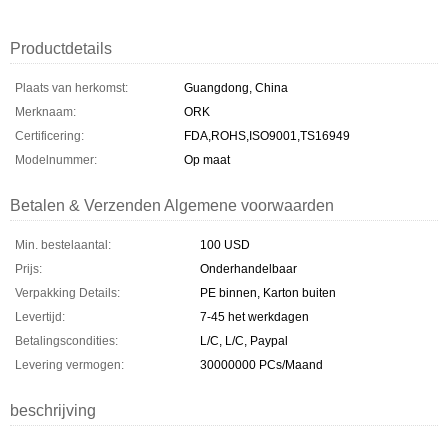
Productdetails
Plaats van herkomst:
Guangdong, China
Merknaam:
ORK
Certificering:
FDA,ROHS,ISO9001,TS16949
Modelnummer:
Op maat
Betalen & Verzenden Algemene voorwaarden
Min. bestelaantal:
100 USD
Prijs:
Onderhandelbaar
Verpakking Details:
PE binnen, Karton buiten
Levertijd:
7-45 het werkdagen
Betalingscondities:
L/C, L/C, Paypal
Levering vermogen:
30000000 PCs/Maand
beschrijving