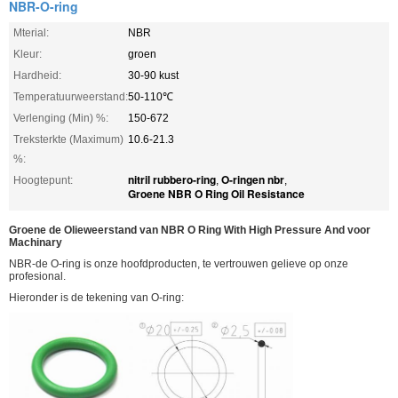
NBR-O-ring
Mterial:
NBR
Kleur:
groen
Hardheid:
30-90 kust
Temperatuurweerstand:
50-110℃
Verlenging (Min) %:
150-672
Treksterkte (Maximum)
10.6-21.3
%:
nitril rubbero-ring
O-ringen nbr
Hoogtepunt:
,
,
Groene NBR O Ring Oil Resistance
Groene de Olieweerstand van NBR O Ring With High Pressure And voor
Machinary
NBR-de O-ring is onze hoofdproducten, te vertrouwen gelieve op onze
profesional.
Hieronder is de tekening van O-ring: