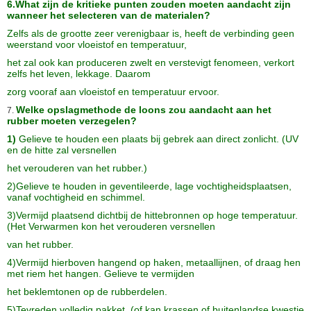
6.What zijn de kritieke punten zouden moeten aandacht zijn
wanneer het selecteren van de materialen?
Zelfs als de grootte zeer verenigbaar is, heeft de verbinding geen
weerstand voor vloeistof en temperatuur,
het zal
ook kan produceren zwelt en verstevigt fenomeen, verkort
zelfs het leven, lekkage. Daarom
zorg
vooraf aan vloeistof en temperatuur ervoor.
Welke opslagmethode de loons zou aandacht aan het
7.
rubber moeten verzegelen?
1)
Gelieve te houden een plaats bij gebrek aan direct zonlicht.
(UV
en de hitte zal versnellen
het verouderen van het rubber.)
2)Gelieve te houden in geventileerde, lage vochtigheidsplaatsen,
vanaf vochtigheid en schimmel.
3)Vermijd plaatsend dichtbij de hittebronnen op hoge temperatuur.
(Het Verwarmen kon het verouderen versnellen
van het rubber.
4)Vermijd hierboven hangend op haken, metaallijnen, of draag hen
met riem het hangen. Gelieve te vermijden
het beklemtonen op de rubberdelen.
5)Tevreden volledig pakket. (of kan krassen of buitenlandse kwestie