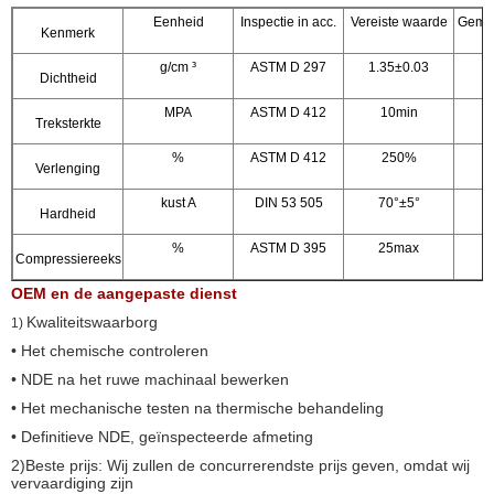
verzegelen, het vacuümflens verzegelen, de
Eenheid
Inspectie in acc.
Vereiste waarde
Geme
toepassing van de driehoeksgroef, het
Kenmerk
pneumatische dynamische verzegelen, de
Medische apparatuurindustrie, zware machines,
g/cm ³
ASTM D 297
1.35±0.03
Dichtheid
graafwerktuigen, enz.
MPA
ASTM D 412
10min
Treksterkte
%
ASTM D 412
250%
2
Verlenging
kust A
DIN 53 505
70°±5°
Hardheid
%
ASTM D 395
25max
2
Compressiereeks
OEM en de aangepaste dienst
Kwaliteitswaarborg
1)
• Het chemische controleren
• NDE na het ruwe machinaal bewerken
• Het mechanische testen na thermische behandeling
• Definitieve NDE, geïnspecteerde afmeting
2)Beste prijs: Wij zullen de concurrerendste prijs geven, omdat wij
vervaardiging zijn