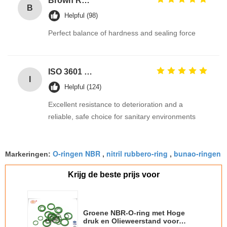
Brown Reddish FPM 90A High Pressure Resistance FKM O Ring Hydraulic Seals Manufacturer
B
Helpful (98)
Perfect balance of hardness and sealing force
ISO 3601 Excellent Weathering Resistance EPDM Rubber O Rings Seals for Industrial Applications
I
Helpful (124)
Excellent resistance to deterioration and a
reliable, safe choice for sanitary environments
O-ringen NBR
nitril rubbero-ring
bunao-ringen
Markeringen:
,
,
Krijg de beste prijs voor
Groene NBR-O-ring met Hoge
druk en Olieweerstand voor