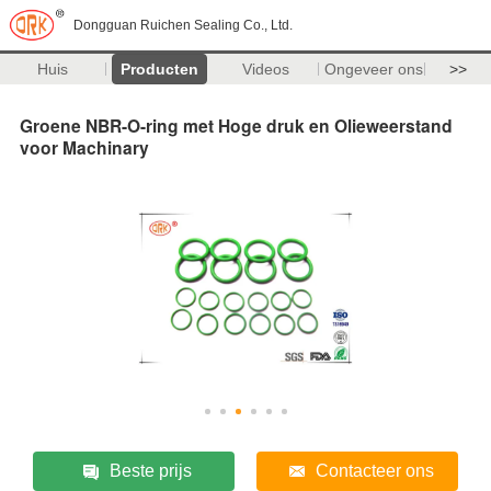
Dongguan Ruichen Sealing Co., Ltd.
Huis
Producten
Videos
Ongeveer ons
>>
Groene NBR-O-ring met Hoge druk en Olieweerstand
voor Machinary
Beste prijs
Contacteer ons