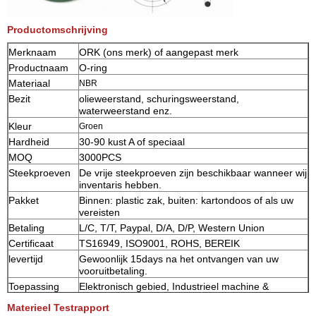
Productomschrijving
Merknaam
ORK (ons merk) of aangepast merk
Productnaam
O-ring
Materiaal
NBR
Bezit
olieweerstand, schuringsweerstand,
waterweerstand enz.
Kleur
Groen
Hardheid
30-90 kust A of speciaal
MOQ
3000PCS
Steekproeven
De vrije steekproeven zijn beschikbaar wanneer wij
inventaris hebben.
Pakket
Binnen: plastic zak, buiten: kartondoos of als uw
vereisten
Betaling
L/C, T/T, Paypal, D/A, D/P, Western Union
Certificaat
TS16949, ISO9001, ROHS, BEREIK
levertijd
Gewoonlijk 15days na het ontvangen van uw
vooruitbetaling.
Toepassing
Elektronisch gebied, Industrieel machine &
materiaal, het cilindrische oppervlakte statische
Materieel Testrapport
verzegelen, het vlakke gezicht statische