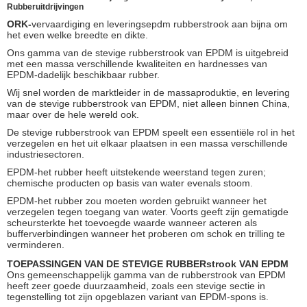
Rubberuitdrijvingen
ORK-
vervaardiging en leveringsepdm rubberstrook aan bijna om
het even welke breedte en dikte.
Ons gamma van de stevige rubberstrook van EPDM is uitgebreid
met een massa verschillende kwaliteiten en hardnesses van
EPDM-dadelijk beschikbaar rubber.
Wij snel worden de marktleider in de massaproduktie, en levering
van de stevige rubberstrook van EPDM, niet alleen binnen China,
maar over de hele wereld ook.
De stevige rubberstrook van EPDM speelt een essentiële rol in het
verzegelen en het uit elkaar plaatsen in een massa verschillende
industriesectoren.
EPDM-het rubber heeft uitstekende weerstand tegen zuren;
chemische producten op basis van water evenals stoom.
EPDM-het rubber zou moeten worden gebruikt wanneer het
verzegelen tegen toegang van water. Voorts geeft zijn gematigde
scheursterkte het toevoegde waarde wanneer acteren als
bufferverbindingen wanneer het proberen om schok en trilling te
verminderen.
TOEPASSINGEN VAN DE STEVIGE RUBBERstrook VAN EPDM
Ons gemeenschappelijk gamma van de rubberstrook van EPDM
heeft zeer goede duurzaamheid, zoals een stevige sectie in
tegenstelling tot zijn opgeblazen variant van EPDM-spons is.