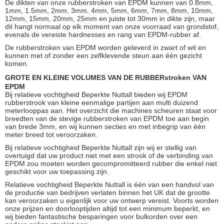
De dikten van onze rubberstroken van EPDM kunnen van 0.8mm,
1mm, 1.5mm, 2mm, 3mm, 4mm, 5mm, 6mm, 7mm, 8mm, 10mm,
12mm, 15mm, 20mm, 25mm en juiste tot 30mm in dikte zijn, maar
dit hangt normaal op elk moment van onze voorraad van grondstof,
evenals de vereiste hardnesses en rang van EPDM-rubber af.
De rubberstroken van EPDM worden geleverd in zwart of wit en
kunnen met of zonder een zelfklevende steun aan één gezicht
komen.
GROTE EN KLEINE VOLUMES VAN DE RUBBERstroken VAN
EPDM
Bij relatieve vochtigheid Beperkte Nuttall bieden wij EPDM
rubberstrook van kleine eenmalige partijen aan multi duizend
meterlooppas aan. Het overzicht die machines scheuren staat voor
breedten van de stevige rubberstroken van EPDM toe aan begin
van brede 3mm, en wij kunnen secties en met inbegrip van één
meter breed tot veroorzaken.
Bij relatieve vochtigheid Beperkte Nuttall zijn wij er stellig van
overtuigd dat uw product niet met een strook of de verbinding van
EPDM zou moeten worden gecompromitteerd rubber die enkel niet
geschikt voor uw toepassing zijn.
Relatieve vochtigheid Beperkte Nuttall is één van een handvol van
de productie van bedrijven verlaten binnen het UK dat de grootte
kan veroorzaken u eigenlijk voor uw ontwerp vereist. Voorts worden
onze prijzen en doorlooptijden altijd tot een minimum beperkt, en
wij bieden fantastische besparingen voor bulkorden over een