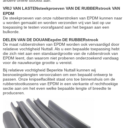
andere online stockist aan.
VRIJ VAN LASTENsteekproeven VAN DE RUBBERstrook VAN
EPDM
De steekproeven van onze rubberstroken van EPDM kunnen naar
u worden gemaakt en worden verzonden vrij van last op uw
toepassing te testen voorafgaand aan het begaan aan een
bulkorde.
DELEN VAN DE DOUANEepdm DE RUBBERstrook
De maat rubberstroken van EPDM worden ook vervaardigd door
relatieve vochtigheid Nuttall. Als u een bepaalde toepassing hebt
die zich niet aan een standaardgrootte van de rubberstrook van
EPDM leent, dan waarom niet proberen onderzoekend vandaag
voor de nauwkeurige grootte u vereist.
Bij relatieve vochtigheid Beperkte Nuttall kunnen wij
besnoeiingslengten veroorzaken om een bepaald ontwerp te
passen. Onze knipselfaciliteit staat ons toe binnenshuis om de
rubberstootkussens van EPDM in een vierkante of rechthoekige
sectie aan om het even welke bepaalde lengte of breedte te
produceren.