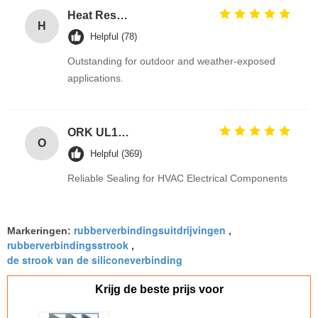
Heat Resistant Black EPDM Rubber O Rings for Gas Valves with Excellent Ozone Resistance for Automotive Tank Seal
H
Helpful (78)
Outstanding for outdoor and weather-exposed
applications.
ORK UL157 High Temperature Industrial Colored Silicone O Rings Suppliers
O
Helpful (369)
Reliable Sealing for HVAC Electrical Components
rubberverbindingsuitdrijvingen
Markeringen:
,
rubberverbindingsstrook
,
de strook van de siliconeverbinding
Krijg de beste prijs voor