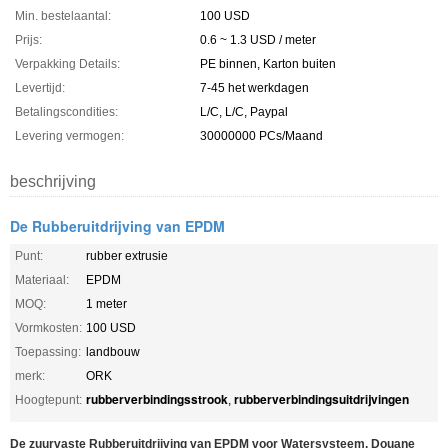
Min. bestelaantal:
100 USD
Prijs:
0.6 ~ 1.3 USD / meter
Verpakking Details:
PE binnen, Karton buiten
Levertijd:
7-45 het werkdagen
Betalingscondities:
L/C, L/C, Paypal
Levering vermogen:
30000000 PCs/Maand
beschrijving
De Rubberuitdrijving van EPDM
Punt:
rubber extrusie
Materiaal:
EPDM
MOQ:
1 meter
Vormkosten:
100 USD
Toepassing:
landbouw
merk:
ORK
rubberverbindingsstrook
rubberverbindingsuitdrijvingen
Hoogtepunt:
,
De zuurvaste Rubberuitdrijving van EPDM voor Watersysteem, Douane