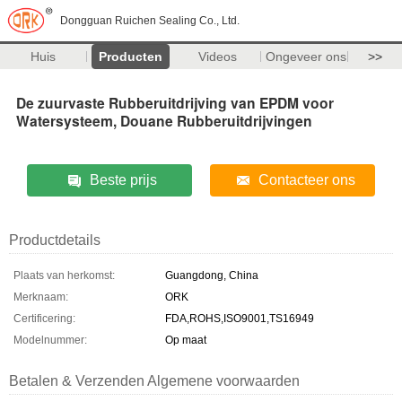
Dongguan Ruichen Sealing Co., Ltd.
Huis
Producten
Videos
Ongeveer ons
>>
De zuurvaste Rubberuitdrijving van EPDM voor
Watersysteem, Douane Rubberuitdrijvingen
Beste prijs
Contacteer ons
Productdetails
Plaats van herkomst:
Guangdong, China
Merknaam:
ORK
Certificering:
FDA,ROHS,ISO9001,TS16949
Modelnummer:
Op maat
Betalen & Verzenden Algemene voorwaarden