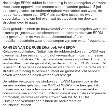
Het stevige EPDM-rubber is zeer nuttig in het verzegelen van waar
twee zware oppervlakten moeten samen worden geduwd. Zijnd
een stevige vorm, en ondoordringbaar van rubber aan water, de
rubberhandelingen van EPDM als barrière tussen de twee
oppervlakten die, om het even wat niet toestaan om door zijn
structuur over te gaan.
Vaak gebruikt binnen de bouwhandel voor het verzegelen wordt de
externe projecten van de elementen, de rubberstrook van EPDM
ook gevonden in de van de douchemateriaal of tuin
meubilairindustrieën waar onderworpen zijn aan water frequent is.
RANGEN VAN DE RUBBERstrook VAN EPDM
Relatieve vochtigheid Nuttall kan de rubberstroken van EPDM van
diverse hardnesses van grondstof vervaardigen. Kusthardnesses
van tussen 60sh en 70sh zijn standaardvoorraadpunten. Hoger de
kusthardheid van de grondstof, harder wordt het EPDM-rubber. Dit
is belangrijk op bepaalde toestellen waar te om een perfecte water
strakke verbinding te bereiken, moet de grondstof licht hebben
geven wanneer de delen worden verscherpt.
De rubber verzegelende stroken van EPDM kunnen ook in de
versies worden geleverd van WRC of WRAS-, die hen geschikt
maken om op toestellen worden gebruikt waar de menselijke
consumptie kan voorkomen. Volledig getest om strikte richtlijnen te
ontmoeten, verstrekken onze stroken van WRAS EPDM
uitstekende verbindingen binnen de badkamers en
doucheindustrieën.