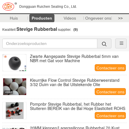
Dongguan Ruichen Sealing Co., Ltd.
Huis
Producten
Videos
Ongeveer ons
>>
Stevige Rubberbal
Kwaliteit
supplier.
(9)
Zwarte Aangepaste Stevige Rubberbal 5mm van
NBR met Gat voor Machine
Contacteer ons
Kleurrijke Flow Control Stevige Rubberweerstand
3/32 Duim van de Bal Uitstekende Olie
Contacteer ons
Pompnbr Stevige Rubberbal, het Rubber het
Stuiteren BEREIK van de Bal Hoge Elasticiteit ROHS
Contacteer ons
20MM kleppen/Lagerssilicone Rubberbal 70 Kust