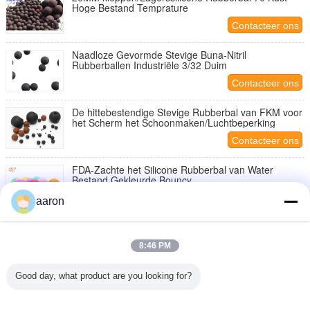
Hoge Bestand Temprature
Contacteer ons
Naadloze Gevormde Stevige Buna-Nitril
Rubberballen Industriële 3/32 Duim
Contacteer ons
De hittebestendige Stevige Rubberbal van FKM voor
het Scherm het Schoonmaken/Luchtbeperking
Contacteer ons
FDA-Zachte het Silicone Rubberbal van Water
Bestand Gekleurde Bouncy
Contacteer ons
aaron
Kleine Zachte Stevige Silicone Rubberbal 5mm 9mm
10mm 15mm Zwarte Kleur
8:46 PM
Contacteer ons
Good day, what product are you looking for?
De lage Bestand HNBR Stevige Industriële Bal van
Temprature, Rubbergeneeskundebal