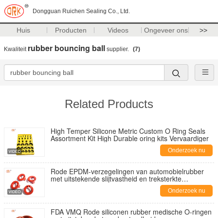
Dongguan Ruichen Sealing Co., Ltd.
Huis
Producten
Videos
Ongeveer ons
>>
rubber bouncing ball
Kwaliteit
supplier.
(7)
Related Products
High Temper Silicone Metric Custom O Ring Seals
Assortment Kit High Durable oring kits Vervaardiger
Onderzoek nu
Rode EPDM-verzegelingen van automobielrubber
met uitstekende slijtvastheid en treksterkte
Hydraulische cilinderverzegeling
Onderzoek nu
FDA VMQ Rode siliconen rubber medische O-ringen