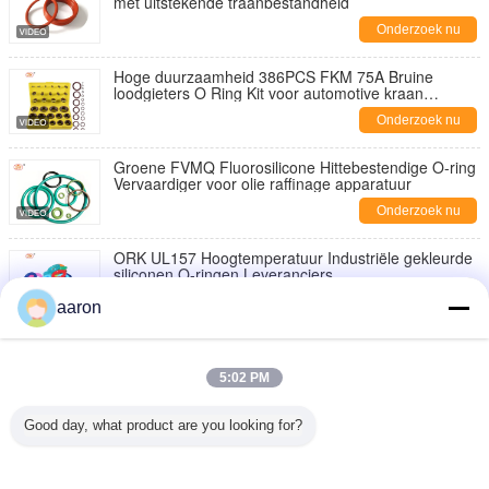
met uitstekende traanbestandheid
Onderzoek nu
Hoge duurzaamheid 386PCS FKM 75A Bruine
loodgieters O Ring Kit voor automotive kraan
reparatie afdichtingen
Onderzoek nu
Groene FVMQ Fluorosilicone Hittebestendige O-ring
Vervaardiger voor olie raffinage apparatuur
Onderzoek nu
ORK UL157 Hoogtemperatuur Industriële gekleurde
siliconen O-ringen Leveranciers
Onderzoek nu
aaron
Bruin Rode FPM 90A Hoogdrukweerstand FKM O
Ring Hydraulische afdichtingen Fabrikant
5:02 PM
Onderzoek nu
Good day, what product are you looking for?
AS568 Fpm Ffkm Nbr Fkm Epdm Silicone
Perfluoroelastomeer Hnbr EN549 Rubber O ring 1
mm Afdichtingen
Onderzoek nu