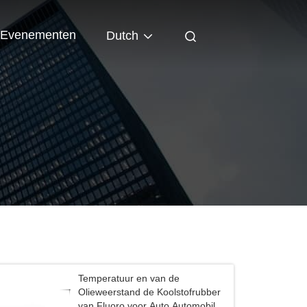
Evenementen
Dutch
Temperatuur en van de
Olieweerstand de Koolstofrubber
van Fluoro voor Auto Automobil en