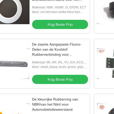
Verzegelen van Delen
Materiaal: NBR, HNBR, SI, EPDM, ECT
kleur: om het even welke kleur kan
worden gekozen
Krijg Beste Prijs
De zwarte Aangepaste Fluoro-
Delen van de Koolstof
Rubberverbinding voor
Airconditioner
Materiaal: IIR, NR, IRL, PU, E/A, ECO,
CSM, ECT
kleur: zwart, blauw, bruin, groen, grijs,
ect
Krijg Beste Prijs
De kleurrijke Rubberring van
NBR/van het Nitril voor
Automobielolieweerstand