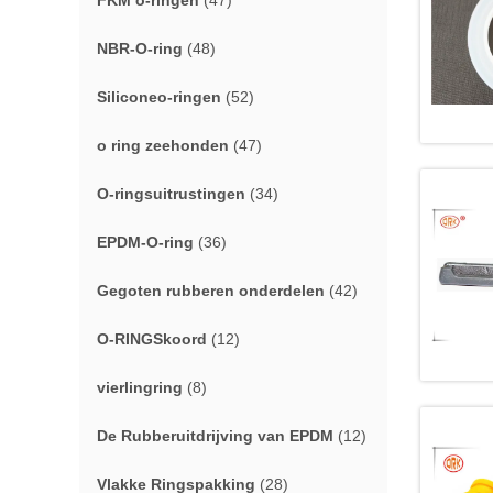
FKM o-ringen
(47)
NBR-O-ring
(48)
Siliconeo-ringen
(52)
o ring zeehonden
(47)
O-ringsuitrustingen
(34)
EPDM-O-ring
(36)
Gegoten rubberen onderdelen
(42)
O-RINGSkoord
(12)
vierlingring
(8)
De Rubberuitdrijving van EPDM
(12)
Vlakke Ringspakking
(28)