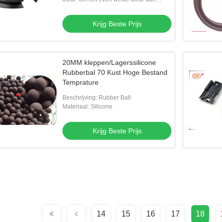
worden gekozen
Krijg Beste Prijs
20MM kleppen/Lagerssilicone
Rubberbal 70 Kust Hoge Bestand
Temprature
Beschrijving: Rubber Ball
Materiaal: Silicone
Krijg Beste Prijs
14
15
16
17
18