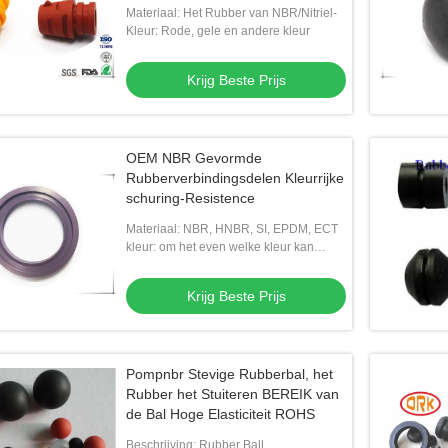
Materiaal: Het Rubber van NBR/Nitriel-
Kleur: Rode, gele en andere kleur
Krijg Beste Prijs
OEM NBR Gevormde
Rubberverbindingsdelen Kleurrijke
schuring-Resistence
Materiaal: NBR, HNBR, SI, EPDM, ECT
kleur: om het even welke kleur kan
worden gekozen
Krijg Beste Prijs
Pompnbr Stevige Rubberbal, het
Rubber het Stuiteren BEREIK van
de Bal Hoge Elasticiteit ROHS
Beschrijving: Rubber Ball