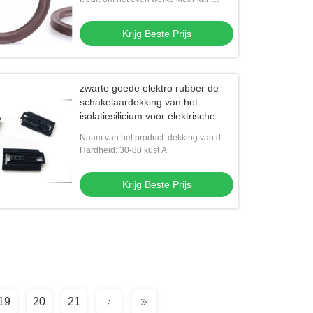
worden gekozen
Krijg Beste Prijs
zwarte goede elektro rubber de
schakelaardekking van het
isolatiesilicium voor elektrische
tandenborstel
Naam van het product: dekking van de
silicium de rubberschakelaar
Hardheid: 30-80 kust A
Krijg Beste Prijs
19
20
21