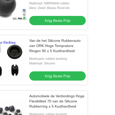
Materiaal: NBR/Nitrile rubber
kleur: Zwart, Blauw, Rood etc.
Krijg Beste Prijs
Van de het Silicone Rubberauto
van ORK Hoge Temprature
Ringen 90 ± 5 Kusthardheid
Merknaam: rubber bushing
Materiaal: Silicone
Krijg Beste Prijs
Automobiele de Verbindings Hoge
Flexibiliteit 70 van de Silicone
Rubberring ± 5 Kusthardheid
Merknaam: rubber bushing