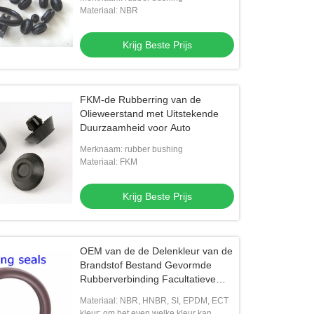
Materiaal: NBR
Krijg Beste Prijs
FKM-de Rubberring van de
Olieweerstand met Uitstekende
video
Duurzaamheid voor Auto
iek OEM Hoge sterkte weerstand
De duurzame Doos van de O-
Merknaam: rubber bushing
Materiaal: FKM
1NQ NBR O Ring voor
ringsuitrusting - de Dimensies van
oepassing
AS568 Standard 30 382 Stukken v
Krijg Beste Prijs
Krijg Beste Prijs
NBR 70 de Zwarte
Krijg Beste Prijs
OEM van de de Delenkleur van de
Brandstof Bestand Gevormde
Rubberverbinding Facultatieve
Hardheid 20-85
Materiaal: NBR, HNBR, SI, EPDM, ECT
kleur: om het even welke kleur kan