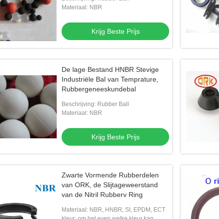
Materiaal: NBR
Krijg Beste Prijs
De lage Bestand HNBR Stevige
Industriële Bal van Temprature,
video
Rubbergeneeskundebal
ije NBR O-ringen van
De blauwe Verbinding Ring Box Silicone
Fabr
Beschrijving: Rubber Ball
Materiaal: NBR
Blauw Geel O Ring Kits
30 van 404pcs O de uitrustingsfabrikant
N700
en
van de Grootteo-ring
gast
g Beste Prijs
Krijg Beste Prijs
Krijg Beste Prijs
Zwarte Vormende Rubberdelen
van ORK, de Slijtageweerstand
van de Nitril Rubberv Ring
Materiaal: NBR, HNBR, SI, EPDM, ECT
kleur: om het even welke kleur kan