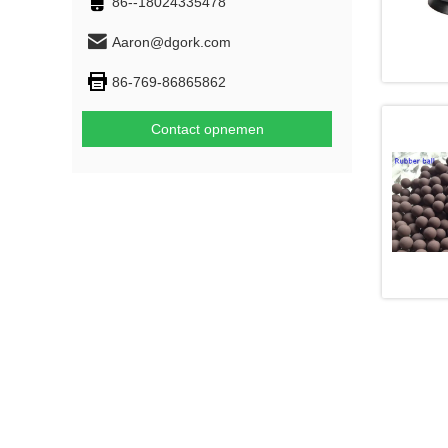
86--18024335478
Aaron@dgork.com
86-769-86865862
Contact opnemen