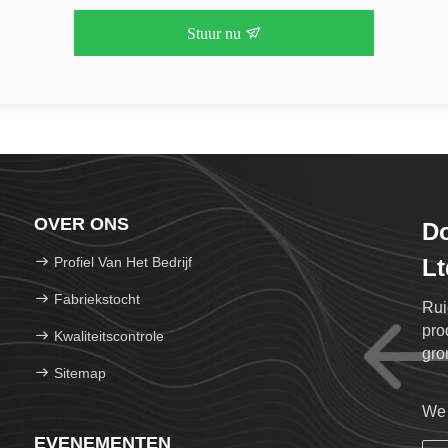
Stuur nu
OVER ONS
Do
Profiel Van Het Bedrijf
Lt
Fabriekstocht
Rui
pro
Kwaliteitscontrole
gro
Sitemap
We 
EVENEMENTEN