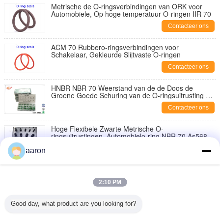
Metrische de O-ringsverbindingen van ORK voor
Automobiele, Op hoge temperatuur O-ringen IIR 70
Contacteer ons
ACM 70 Rubbero-ringsverbindingen voor
Schakelaar, Gekleurde Slijtvaste O-ringen
Contacteer ons
HNBR NBR 70 Weerstand van de de Doos de
Groene Goede Schuring van de O-ringsuitrusting en
Scheurweerstand
Contacteer ons
Hoge Flexibele Zwarte Metrische O-
ringsuitrustingen, Automobielo-ring NBR 70 As568
Contacteer ons
aaron
70 Durometer Rubbero-ringenuitrusting voor
Automobiel Hydraulische Hoge druk
2:10 PM
Contacteer ons
Good day, what product are you looking for?
Van de Uitrustingsacild van de O-ringenreparatie
Bestand 70 ± 5 de Kusthardheid op hoge