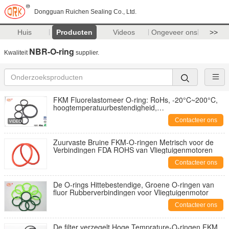
Dongguan Ruichen Sealing Co., Ltd.
Huis
Producten
Videos
Ongeveer ons
>>
NBR-O-ring
Kwaliteit
supplier.
FKM Fluorelastomeer O-ring: RoHs, -20°C~200°C,
hoogtemperatuurbestendigheid,
slijtagebestendigheid, oliebestendigheid
Contacteer ons
Zuurvaste Bruine FKM-O-ringen Metrisch voor de
Verbindingen FDA ROHS van Vliegtuigenmotoren
Contacteer ons
De O-rings Hittebestendige, Groene O-ringen van
fluor Rubberverbindingen voor Vliegtuigenmotor
Contacteer ons
De filter verzegelt Hoge Temprature-O-ringen FKM